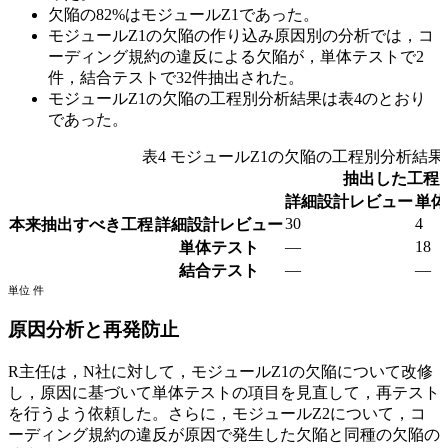
欠陥の82%はモジュールZ1であった。
モジュールZ1の欠陥の作り込み原因別の分析では，コ
ーディング規約の違反による欠陥が，単体テストで2
件，結合テストで32件抽出された。
モジュールZ1の欠陥の工程別分析結果は表4のとおり
であった。
表4 モジュールZ1の欠陥の工程別分析結果
抽出した工程
詳細設計レビュー
単体
30
4
本来抽出すべき工程
詳細設計レビュー
—
18
単体テスト
—
—
結合テスト
単位 件
原因分析と再発防止
R主任は，N社に対して，モジュールZ1の欠陥について改修
し，原因に基づいて単体テストの項目を見直して，再テスト
を行うよう依頼した。さらに，モジュールZ2について，コ
ーディング規約の違反が原因で発生した欠陥と同種の欠陥の