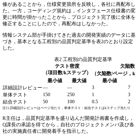
修があることから，仕様変更箇所を反映し，各社に再配布し
た。一方，コーディング規約は，インタフェース仕様書の変
更に時間が掛かったことから，プロジェクト完了後に全体を
修正することにしたので，再配布はしなかった。
情報システム部が手掛けてきた過去の開発実績のデータに基
づき，基本となる工程別の品質判定基準を表2のとおり設定
した。
表2 工程別の品質判定基準
テスト密度
欠陥数
（項目数/kステップ）
（欠陥数/ページ，k
最小値
最大値
最小値
—
—
3
7
詳細設計レビュー
150
250
1
3
単体テスト
50
100
0.5
2
結合テスト
注1) 詳細設計レビューはページ当たり，単体テスト・結合テストはkステップ当たり
R主任は，品質判定基準を盛り込んだ開発計画書を作成し，
Q課長の承認を得てから，自社のプロジェクトメンバ及び各
社の実施責任者に開発着手を指示した。