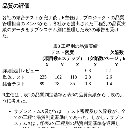
品質の評価
各社の結合テストが完了後，R主任は，プロジェクトの品質
管理担当のメンバから，各社から提出された工程別の品質実
績のデータをサブシステム別に整理した表3の報告を受け
た。
表3 工程別の品質実績
テスト密度
欠陥数
（項目数/kステップ）
（欠陥数/ページ，k
X
Y
Z
X
Y
—
—
—
6.3
5.1
詳細設計レビュー
235
182
118
2.8
2.6
単体テスト
89
78
85
1.8
1.4
結合テスト
R主任は，表2の品質判定基準と表3の品質実績から，次のよ
うに考えた。
サブシステムX及びYは，テスト密度及び欠陥数が，全
ての工程で品質判定基準内であった。しかし，サブシ
ステムXは，
①表2の工程別の品質判定基準を適用し