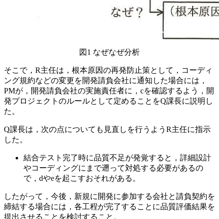
図1 なぜなぜ分析
そこで，R主任は，根本原因の再発防止策として，コーディ
ング規約などの変更を開発請負会社に通知した場合には，
PMが，開発請負会社の実施責任者に，
c
を確認するよう，開
発プロジェクトのルールとして定めることをQ課長に説明し
た。
Q課長は，次の点についても見直しを行うようR主任に指示
した。
結合テスト完了時に品質不足が発覚すると，詳細設計
やコーディングにまで遡って対処する必要があるの
で，
d
や
e
を起こすおそれがある。
したがって，今後，新規に開発に参加する会社と請負契約を
締結する場合には，各工程が完了することに品質評価結果を
提出させることを検討すること。