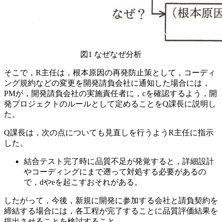
図1 なぜなぜ分析
そこで，R主任は，根本原因の再発防止策として，コーディ
ング規約などの変更を開発請負会社に通知した場合には，
PMが，開発請負会社の実施責任者に，
c
を確認するよう，開
発プロジェクトのルールとして定めることをQ課長に説明し
た。
Q課長は，次の点についても見直しを行うようR主任に指示
した。
結合テスト完了時に品質不足が発覚すると，詳細設計
やコーディングにまで遡って対処する必要があるの
で，
d
や
e
を起こすおそれがある。
したがって，今後，新規に開発に参加する会社と請負契約を
締結する場合には，各工程が完了することに品質評価結果を
提出させることを検討すること。