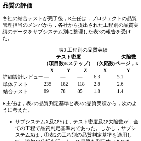
品質の評価
各社の結合テストが完了後，R主任は，プロジェクトの品質
管理担当のメンバから，各社から提出された工程別の品質実
績のデータをサブシステム別に整理した表3の報告を受け
た。
表3 工程別の品質実績
テスト密度
欠陥数
（項目数/kステップ）
（欠陥数/ページ，k
X
Y
Z
X
Y
—
—
—
6.3
5.1
詳細設計レビュー
235
182
118
2.8
2.6
単体テスト
89
78
85
1.8
1.4
結合テスト
R主任は，表2の品質判定基準と表3の品質実績から，次のよ
うに考えた。
サブシステムX及びYは，テスト密度及び欠陥数が，全
ての工程で品質判定基準内であった。しかし，サブシ
ステムXは，
①表2の工程別の品質判定基準を適用し