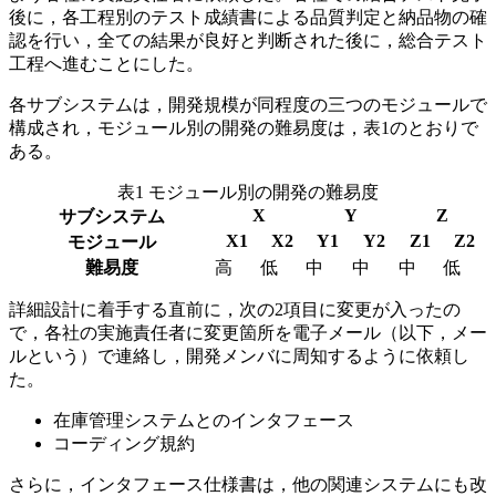
後に，各工程別のテスト成績書による品質判定と納品物の確
認を行い，全ての結果が良好と判断された後に，総合テスト
工程へ進むことにした。
各サブシステムは，開発規模が同程度の三つのモジュールで
構成され，モジュール別の開発の難易度は，表1のとおりで
ある。
表1 モジュール別の開発の難易度
X
Y
Z
サブシステム
X1
X2
Y1
Y2
Z1
Z2
モジュール
難易度
高
低
中
中
中
低
詳細設計に着手する直前に，次の2項目に変更が入ったの
で，各社の実施責任者に変更箇所を電子メール（以下，メー
ルという）で連絡し，開発メンバに周知するように依頼し
た。
在庫管理システムとのインタフェース
コーディング規約
さらに，インタフェース仕様書は，他の関連システムにも改