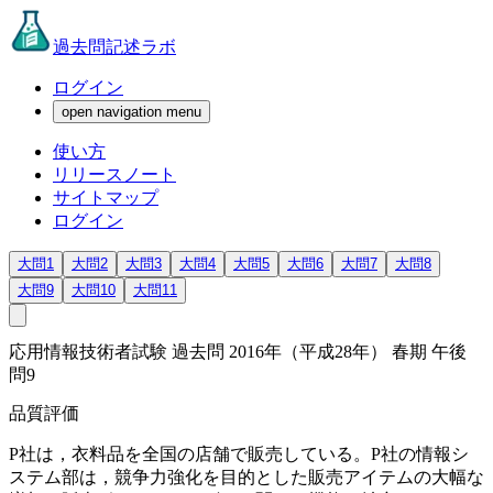
過去問記述ラボ
ログイン
open navigation menu
使い方
リリースノート
サイトマップ
ログイン
大問1
大問2
大問3
大問4
大問5
大問6
大問7
大問8
大問9
大問10
大問11
応用情報技術者試験 過去問 2016年（平成28年） 春期 午後
問9
品質評価
P社は，衣料品を全国の店舗で販売している。P社の情報シ
ステム部は，競争力強化を目的とした販売アイテムの大幅な