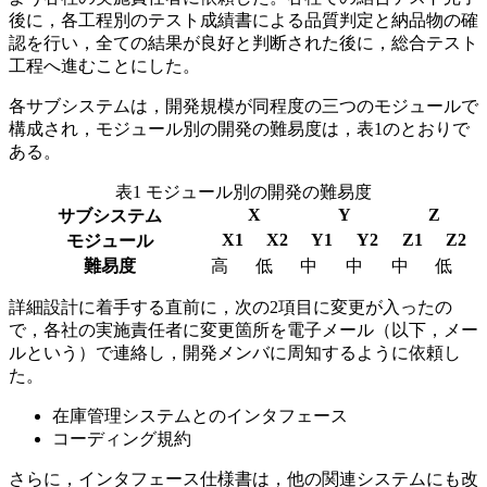
後に，各工程別のテスト成績書による品質判定と納品物の確
認を行い，全ての結果が良好と判断された後に，総合テスト
工程へ進むことにした。
各サブシステムは，開発規模が同程度の三つのモジュールで
構成され，モジュール別の開発の難易度は，表1のとおりで
ある。
表1 モジュール別の開発の難易度
X
Y
Z
サブシステム
X1
X2
Y1
Y2
Z1
Z2
モジュール
難易度
高
低
中
中
中
低
詳細設計に着手する直前に，次の2項目に変更が入ったの
で，各社の実施責任者に変更箇所を電子メール（以下，メー
ルという）で連絡し，開発メンバに周知するように依頼し
た。
在庫管理システムとのインタフェース
コーディング規約
さらに，インタフェース仕様書は，他の関連システムにも改