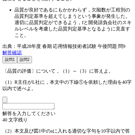
品質が良好であるにもかかわらず，欠陥数が工程別の
品質判定基準を超えてしまうという事象が発生した。
適切に品質判定ができるよう，
f
と開発請負会社のスキ
ルレベルを考慮した品質判定基準となるように見直す
こと。
出典：平成28年度 春期 応用情報技術者試験 午後問題 問9
解答確認
設問1
設問2
〔品質の評価〕について，（1）～（3）に答えよ。
（1）R主任がL社に，本文中の
下線①
を依頼した理由を40字
以内で述べよ。
解答を入力してください
40
文字残り
（2）本文及び
図1
中の
a
に入れる適切な字句を10字以内で答