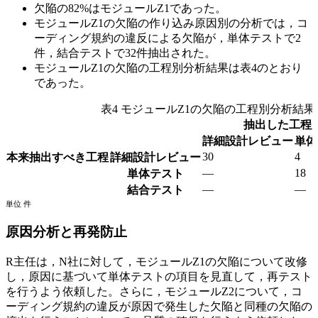
欠陥の82%はモジュールZ1であった。
モジュールZ1の欠陥の作り込み原因別の分析では，コ
ーディング規約の違反による欠陥が，単体テストで2
件，結合テストで32件抽出された。
モジュールZ1の欠陥の工程別分析結果は表4のとおり
であった。
表4 モジュールZ1の欠陥の工程別分析結果
抽出した工程
詳細設計レビュー
単体
30
4
本来抽出すべき工程
詳細設計レビュー
—
18
単体テスト
—
—
結合テスト
単位 件
原因分析と再発防止
R主任は，N社に対して，モジュールZ1の欠陥について改修
し，原因に基づいて単体テストの項目を見直して，再テスト
を行うよう依頼した。さらに，モジュールZ2について，コ
ーディング規約の違反が原因で発生した欠陥と同種の欠陥の