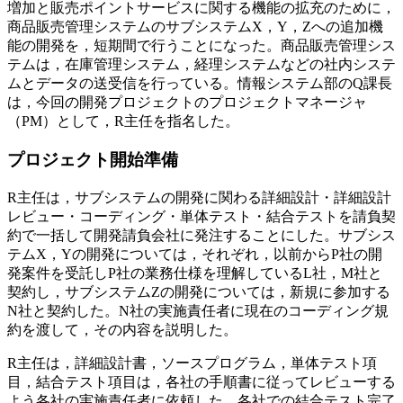
増加と販売ポイントサービスに関する機能の拡充のために，
商品販売管理システムのサブシステムX，Y，Zへの追加機
能の開発を，短期間で行うことになった。商品販売管理シス
テムは，在庫管理システム，経理システムなどの社内システ
ムとデータの送受信を行っている。情報システム部のQ課長
は，今回の開発プロジェクトのプロジェクトマネージャ
（PM）として，R主任を指名した。
プロジェクト開始準備
R主任は，サブシステムの開発に関わる詳細設計・詳細設計
レビュー・コーディング・単体テスト・結合テストを請負契
約で一括して開発請負会社に発注することにした。サブシス
テムX，Yの開発については，それぞれ，以前からP社の開
発案件を受託しP社の業務仕様を理解しているL社，M社と
契約し，サブシステムZの開発については，新規に参加する
N社と契約した。N社の実施責任者に現在のコーディング規
約を渡して，その内容を説明した。
R主任は，詳細設計書，ソースプログラム，単体テスト項
目，結合テスト項目は，各社の手順書に従ってレビューする
よう各社の実施責任者に依頼した。各社での結合テスト完了