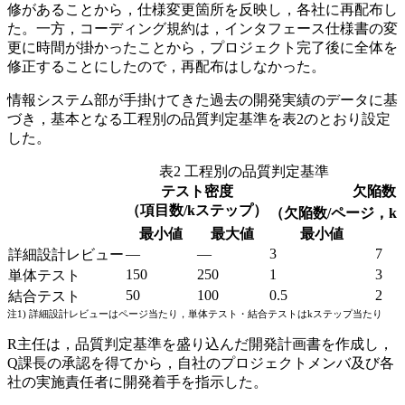
修があることから，仕様変更箇所を反映し，各社に再配布し
た。一方，コーディング規約は，インタフェース仕様書の変
更に時間が掛かったことから，プロジェクト完了後に全体を
修正することにしたので，再配布はしなかった。
情報システム部が手掛けてきた過去の開発実績のデータに基
づき，基本となる工程別の品質判定基準を表2のとおり設定
した。
表2 工程別の品質判定基準
テスト密度
欠陥数
（項目数/kステップ）
（欠陥数/ページ，k
最小値
最大値
最小値
—
—
3
7
詳細設計レビュー
150
250
1
3
単体テスト
50
100
0.5
2
結合テスト
注1) 詳細設計レビューはページ当たり，単体テスト・結合テストはkステップ当たり
R主任は，品質判定基準を盛り込んだ開発計画書を作成し，
Q課長の承認を得てから，自社のプロジェクトメンバ及び各
社の実施責任者に開発着手を指示した。