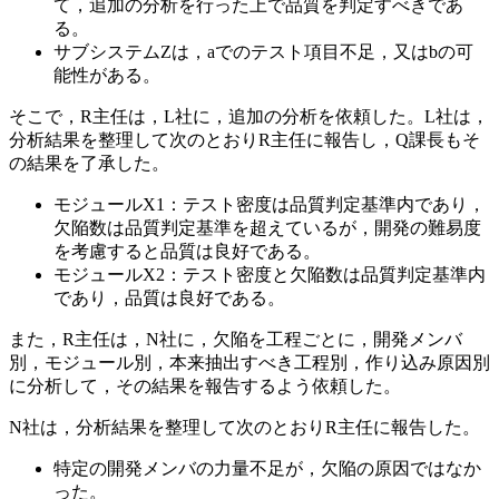
て，追加の分析を行った上で品質を判定すべきであ
る。
サブシステムZは，
a
でのテスト項目不足，又は
b
の可
能性がある。
そこで，R主任は，L社に，追加の分析を依頼した。L社は，
分析結果を整理して次のとおりR主任に報告し，Q課長もそ
の結果を了承した。
モジュールX1：テスト密度は品質判定基準内であり，
欠陥数は品質判定基準を超えているが，開発の難易度
を考慮すると品質は良好である。
モジュールX2：テスト密度と欠陥数は品質判定基準内
であり，品質は良好である。
また，R主任は，N社に，欠陥を工程ごとに，開発メンバ
別，モジュール別，本来抽出すべき工程別，作り込み原因別
に分析して，その結果を報告するよう依頼した。
N社は，分析結果を整理して次のとおりR主任に報告した。
特定の開発メンバの力量不足が，欠陥の原因ではなか
った。