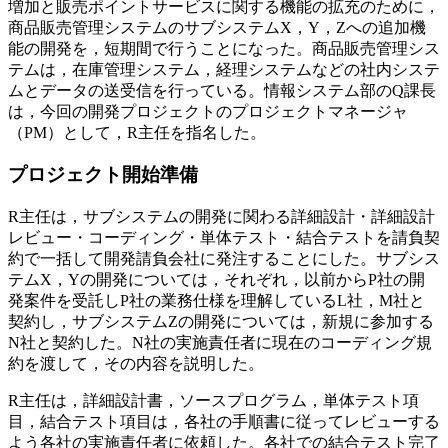
増加と販売ポイントサービスに関する機能の拡充のために，
商品販売管理システムのサブシステムX，Y，Zへの追加機
能の開発を，短期間で行うことになった。商品販売管理シス
テムは，在庫管理システム，経理システムなどの社内システ
ムとデータの送受信を行っている。情報システム部のQ課長
は，今回の開発プロジェクトのプロジェクトマネージャ
（PM）として，R主任を指名した。
プロジェクト開始準備
R主任は，サブシステムの開発に関わる詳細設計・詳細設計
レビュー・コーディング・単体テスト・結合テストを請負契
約で一括して開発請負会社に発注することにした。サブシス
テムX，Yの開発については，それぞれ，以前からP社の開
発案件を受託しP社の業務仕様を理解しているL社，M社と
契約し，サブシステムZの開発については，新規に参加する
N社と契約した。N社の実施責任者に現在のコーディング規
約を渡して，その内容を説明した。
R主任は，詳細設計書，ソースプログラム，単体テスト項
目，結合テスト項目は，各社の手順書に従ってレビューする
よう各社の実施責任者に依頼した。各社での結合テスト完了