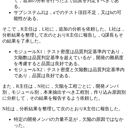
て，追加の分析を行った上で品質を判定すべきであ
る。
サブシステムZは，
a
でのテスト項目不足，又は
b
の可
能性がある。
そこで，R主任は，L社に，追加の分析を依頼した。L社は，
分析結果を整理して次のとおりR主任に報告し，Q課長もそ
の結果を了承した。
モジュールX1：テスト密度は品質判定基準内であり，
欠陥数は品質判定基準を超えているが，開発の難易度
を考慮すると品質は良好である。
モジュールX2：テスト密度と欠陥数は品質判定基準内
であり，品質は良好である。
また，R主任は，N社に，欠陥を工程ごとに，開発メンバ
別，モジュール別，本来抽出すべき工程別，作り込み原因別
に分析して，その結果を報告するよう依頼した。
N社は，分析結果を整理して次のとおりR主任に報告した。
特定の開発メンバの力量不足が，欠陥の原因ではなか
った。