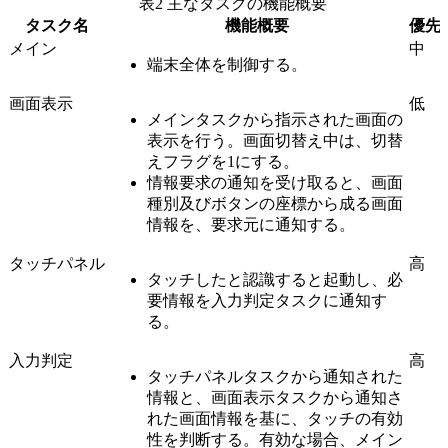
表2 主なタスクの機能概要
タスク名
機能概要
優先
メイン
中
端末全体を制御する。
画面表示
低
メインタスクから指示された画面の
表示を行う。画面切替え中は、切替
えフラグを1にする。
情報要求の通知を受け取ると、画面
種別及びボタンの座標から成る画面
情報を、要求元に通知する。
タッチパネル
高
タッチしたと認識すると起動し、必
要情報を入力判定タスクに通知す
る。
入力判定
高
タッチパネルタスクから通知された
情報と、画面表示タスクから通知さ
れた画面情報を基に、タッチの有効
性を判断する。有効な場合、メイン