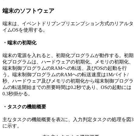
端末のソフトウェア
端末は、イベントドリブンプリエンプション方式のリアルタ
イムOSを使用する。
・端末の初期化
端末の電源を入れると、初期化プログラムが動作する。初期
化プログラムは、ハードウェアの初期化、メモリの初期化、
端末制御プログラムのRAMへの転送、及びOSの起動を行
う。端末制御プログラムのRAMへの転送速度は1Mバイト/
秒、ハードウェア及びメモリの初期化から端末制御プログラ
ムの転送開始までの所要時間は0.2秒であり、OSの起動には
0.3秒掛かる。
・タスクの機能概要
主なタスクの機能概要を表2に、入力判定タスクの処理を図3
に示す。