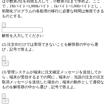
は小数第2位を四捨五入して，小数第1位まで求めよ。ここ
で，1Mバイト=1,000kバイト，1kバイト=1,000バイトとし，
初期化プログラムの各処理の移行に必要な時間は無視できる
ものとする。
解答を入力してください
(2) 注文IDだけでは実現できないことを解答群の中から選
び，記号で答えよ。
(3) 管理システムが端末に注文確定メッセージを送信してか
ら，端末が受信するまでの間に，端末が，当該の注文の注文
取消メッセージを送信した場合の，端末の動作として適切な
ものを解答群の中から選び，記号で答えよ。