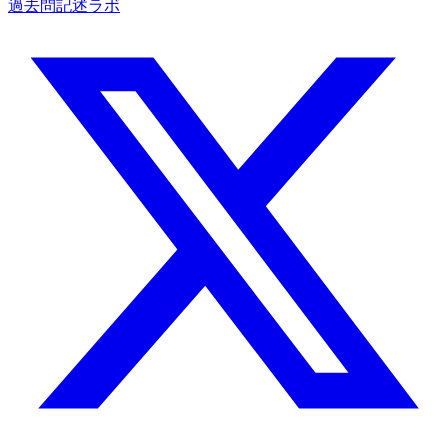
過去問記述ラボ