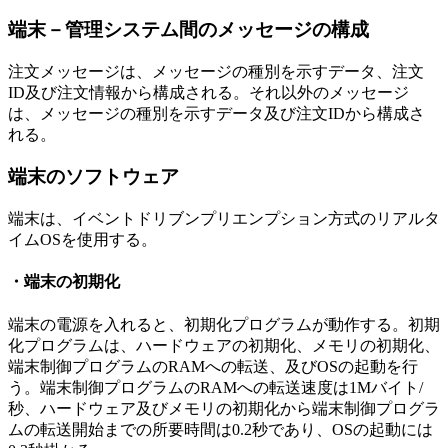
端末－管理システム間のメッセージの構成
注文メッセージは、メッセージの種別を示すデータ、注文
ID及び注文情報から構成される。それ以外のメッセージ
は、メッセージの種別を示すデータ及び注文IDから構成さ
れる。
端末のソフトウェア
端末は、イベントドリブンプリエンプション方式のリアルタ
イムOSを使用する。
・端末の初期化
端末の電源を入れると、初期化プログラムが動作する。初期
化プログラムは、ハードウェアの初期化、メモリの初期化、
端末制御プログラムのRAMへの転送、及びOSの起動を行
う。端末制御プログラムのRAMへの転送速度は1Mバイト/
秒、ハードウェア及びメモリの初期化から端末制御プログラ
ムの転送開始までの所要時間は0.2秒であり、OSの起動には