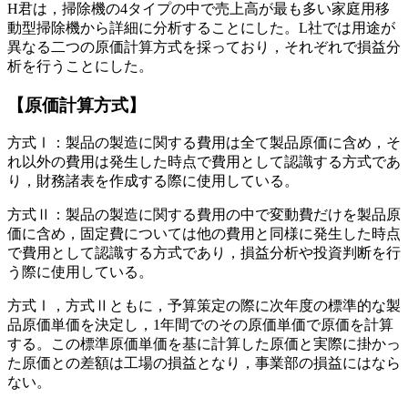
H君は，掃除機の4タイプの中で売上高が最も多い家庭用移
動型掃除機から詳細に分析することにした。L社では用途が
異なる二つの原価計算方式を採っており，それぞれで損益分
析を行うことにした。
【原価計算方式】
方式Ⅰ：製品の製造に関する費用は全て製品原価に含め，そ
れ以外の費用は発生した時点で費用として認識する方式であ
り，財務諸表を作成する際に使用している。
方式Ⅱ：製品の製造に関する費用の中で変動費だけを製品原
価に含め，固定費については他の費用と同様に発生した時点
で費用として認識する方式であり，損益分析や投資判断を行
う際に使用している。
方式Ⅰ，方式Ⅱともに，予算策定の際に次年度の標準的な製
品原価単価を決定し，1年間でのその原価単価で原価を計算
する。この標準原価単価を基に計算した原価と実際に掛かっ
た原価との差額は工場の損益となり，事業部の損益にはなら
ない。