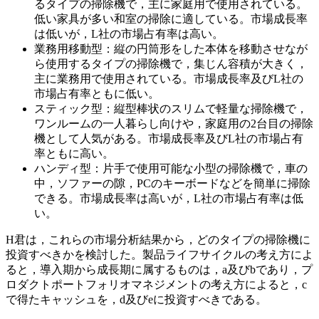
るタイプの掃除機で，主に家庭用で使用されている。
低い家具が多い和室の掃除に適している。市場成長率
は低いが，L社の市場占有率は高い。
業務用移動型：縦の円筒形をした本体を移動させなが
ら使用するタイプの掃除機で，集じん容積が大きく，
主に業務用で使用されている。市場成長率及びL社の
市場占有率ともに低い。
スティック型：縦型棒状のスリムで軽量な掃除機で，
ワンルームの一人暮らし向けや，家庭用の2台目の掃除
機として人気がある。市場成長率及びL社の市場占有
率ともに高い。
ハンディ型：片手で使用可能な小型の掃除機で，車の
中，ソファーの隙，PCのキーボードなどを簡単に掃除
できる。市場成長率は高いが，L社の市場占有率は低
い。
H君は，これらの市場分析結果から，どのタイプの掃除機に
投資すべきかを検討した。製品ライフサイクルの考え方によ
ると，導入期から成長期に属するものは，
a
及び
b
であり，プ
ロダクトポートフォリオマネジメントの考え方によると，
c
で得たキャッシュを，
d
及び
e
に投資すべきである。