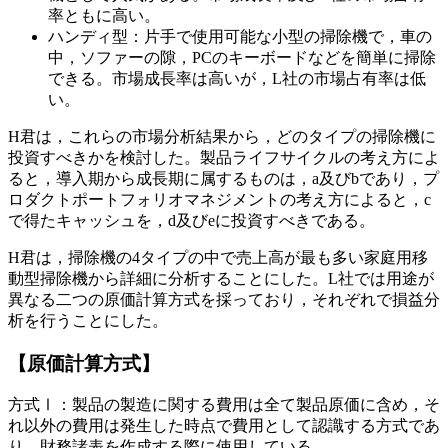
率ともに高い。
ハンディ型：片手で使用可能な小型の掃除機で，車の
中，ソファーの隙，PCのキーボードなどを簡単に掃除
できる。市場成長率は高いが，L社の市場占有率は低
い。
H君は，これらの市場分析結果から，どのタイプの掃除機に
投資すべきかを検討した。製品ライフサイクルの考え方によ
ると，導入期から成長期に属するものは，
a
及び
b
であり，プ
ロダクトポートフォリオマネジメントの考え方によると，
c
で得たキャッシュを，
d
及び
e
に投資すべきである。
H君は，掃除機の4タイプの中で売上高が最も多い家庭用移
動型掃除機から詳細に分析することにした。L社では用途が
異なる二つの原価計算方式を採っており，それぞれで損益分
析を行うことにした。
【原価計算方式】
方式Ⅰ：製品の製造に関する費用は全て製品原価に含め，そ
れ以外の費用は発生した時点で費用として認識する方式であ
り，財務諸表を作成する際に使用している。