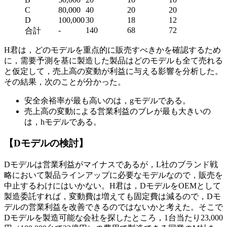
C
80,000
40
20
20
11
D
100,000
30
18
12
16
-
140
68
72
50
合計
H君は，どのモデルを重点的に販売すべきかを確認するため
に，需要予測を基に製造した製品はどのモデルも全て売れる
と仮定して，売上高の変動が利益に与える影響を分析した。
その結果，次のことが分かった。
安全余裕率が最も高いのは，
g
モデルである。
売上高の変動による営業利益のブレが最も大きいの
は，
h
モデルである。
【Dモデルの検討】
Dモデルは営業利益がマイナスであるが，L社のブランド戦
略において製品ラインアップに必要なモデルなので，販売を
中止するわけにはいかない。H君は，DモデルをOEMとして
製造委託すれば，変動費は増えても固定費は減るので，Dモ
デルの営業利益を改善できるのではないかと考えた。そこで
Dモデルを製造可能な会社を探したところ，1台当たり23,000