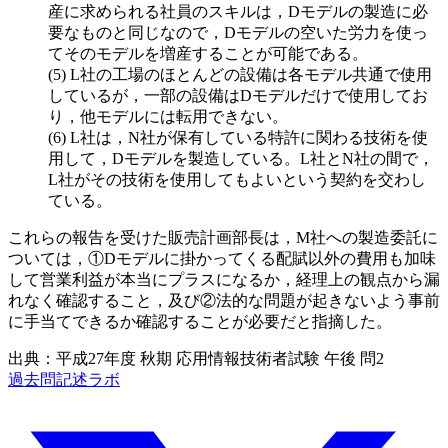
産に求められる社員のスキルは，Dモデルの製造に必
要なものと同じなので，Dモデルの空いた労力を使っ
てそのモデルを増産することが可能である。
L社の工場のほとんどの設備は各モデル共通で使用
しているが，一部の設備はDモデルだけで使用してお
り，他モデルには転用できない。
L社は，N社が保有している特許に関わる技術を使
用して，Dモデルを製造している。L社とN社の間で，
L社がその技術を使用してもよいという契約を交わし
ている。
これらの報告を受けた販売計画部長は，M社への製造委託に
ついては，
①Dモデルに掛かってくる配賦以外の費用も加味
して営業利益が本当にプラスになるか，経理上の観点から漏
れなく確認すること，
及び
②法的な問題が起きないよう事前
に手当てできるか確認すること
が必要だと指摘した。
出典：平成27年度 秋期 応用情報技術者試験 午後 問2
過去問記述ラボ