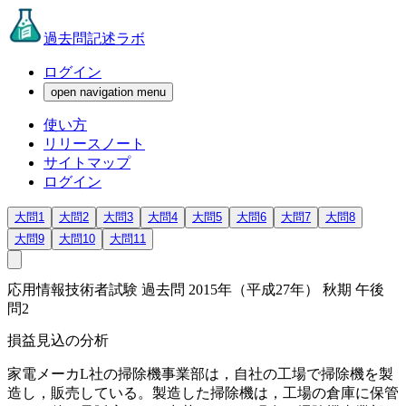
過去問記述ラボ
ログイン
open navigation menu
使い方
リリースノート
サイトマップ
ログイン
大問1
大問2
大問3
大問4
大問5
大問6
大問7
大問8
大問9
大問10
大問11
応用情報技術者試験 過去問 2015年（平成27年） 秋期 午後
問2
損益見込の分析
家電メーカL社の掃除機事業部は，自社の工場で掃除機を製
造し，販売している。製造した掃除機は，工場の倉庫に保管