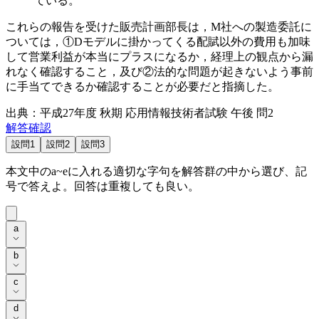
ている。
これらの報告を受けた販売計画部長は，M社への製造委託に
ついては，
①Dモデルに掛かってくる配賦以外の費用も加味
して営業利益が本当にプラスになるか，経理上の観点から漏
れなく確認すること，
及び
②法的な問題が起きないよう事前
に手当てできるか確認すること
が必要だと指摘した。
出典：平成27年度 秋期 応用情報技術者試験 午後 問2
解答確認
設問1
設問2
設問3
本文中の
a
~
e
に入れる適切な字句を解答群の中から選び、記
号で答えよ。回答は重複しても良い。
a
a
b
b
c
c
d
d