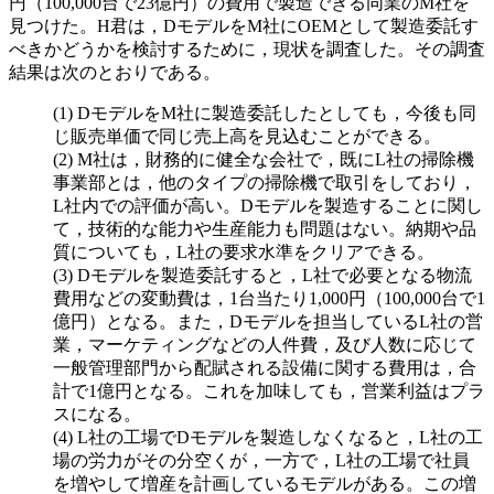
円（100,000台で23億円）の費用で製造できる同業のM社を
見つけた。H君は，DモデルをM社にOEMとして製造委託す
べきかどうかを検討するために，現状を調査した。その調査
結果は次のとおりである。
DモデルをM社に製造委託したとしても，今後も同
じ販売単価で同じ売上高を見込むことができる。
M社は，財務的に健全な会社で，既にL社の掃除機
事業部とは，他のタイプの掃除機で取引をしており，
L社内での評価が高い。Dモデルを製造することに関し
て，技術的な能力や生産能力も問題はない。納期や品
質についても，L社の要求水準をクリアできる。
Dモデルを製造委託すると，L社で必要となる物流
費用などの変動費は，1台当たり1,000円（100,000台で1
億円）となる。また，Dモデルを担当しているL社の営
業，マーケティングなどの人件費，及び人数に応じて
一般管理部門から配賦される設備に関する費用は，合
計で1億円となる。これを加味しても，営業利益はプラ
スになる。
L社の工場でDモデルを製造しなくなると，L社の工
場の労力がその分空くが，一方で，L社の工場で社員
を増やして増産を計画しているモデルがある。この増