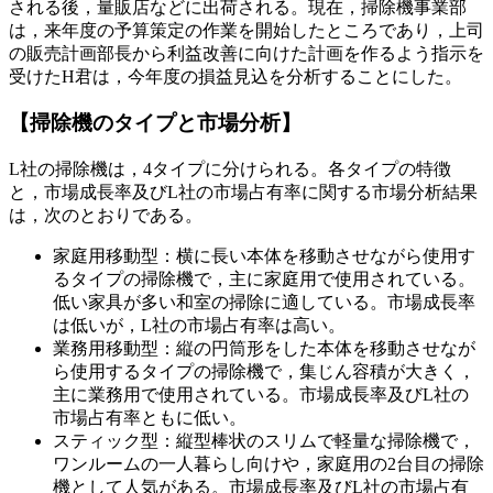
される後，量販店などに出荷される。現在，掃除機事業部
は，来年度の予算策定の作業を開始したところであり，上司
の販売計画部長から利益改善に向けた計画を作るよう指示を
受けたH君は，今年度の損益見込を分析することにした。
【掃除機のタイプと市場分析】
L社の掃除機は，4タイプに分けられる。各タイプの特徴
と，市場成長率及びL社の市場占有率に関する市場分析結果
は，次のとおりである。
家庭用移動型：横に長い本体を移動させながら使用す
るタイプの掃除機で，主に家庭用で使用されている。
低い家具が多い和室の掃除に適している。市場成長率
は低いが，L社の市場占有率は高い。
業務用移動型：縦の円筒形をした本体を移動させなが
ら使用するタイプの掃除機で，集じん容積が大きく，
主に業務用で使用されている。市場成長率及びL社の
市場占有率ともに低い。
スティック型：縦型棒状のスリムで軽量な掃除機で，
ワンルームの一人暮らし向けや，家庭用の2台目の掃除
機として人気がある。市場成長率及びL社の市場占有