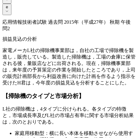
e
e
応用情報技術者試験 過去問 2015年（平成27年） 秋期 午後
問2
損益見込の分析
家電メーカL社の掃除機事業部は，自社の工場で掃除機を製
造し，販売している。製造した掃除機は，工場の倉庫に保管
される後，量販店などに出荷される。現在，掃除機事業部
は，来年度の予算策定の作業を開始したところであり，上司
の販売計画部長から利益改善に向けた計画を作るよう指示を
受けたH君は，今年度の損益見込を分析することにした。
【掃除機のタイプと市場分析】
L社の掃除機は，4タイプに分けられる。各タイプの特徴
と，市場成長率及びL社の市場占有率に関する市場分析結果
は，次のとおりである。
家庭用移動型：横に長い本体を移動させながら使用す