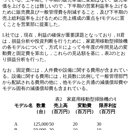
価を上げることは難しいので，下半期の営業利益率を上げる
ために販売費及び一般管理費を削減すること，及び下半期の
売上総利益率を上げるために売上構成の重点を
f
モデルに置
くことを営業部に提案した。
L社では，現在，利益の確保が重要課題となっており，H君
は，損益分析や投資判断を行うために，家庭用移動型掃除機
の各モデルについて，方式Ⅱによって今年度の年間見込の変
動費と固定費を算出し，これらの見込額を基に，表2のとお
り損益分析を行った。
なお，固定費には，人件費や設備に関する費用が含まれてい
る。設備に関する費用には，社員数に比例して一般管理部門
から配賦される費用の他に，他モデルと共通の減価償却費や
モデル固有の減価償却費も含まれている。
表2 家庭用移動型掃除機のモデル
モデル名
数量
売上高
変動費
限界利益
固
（台）
（百万円）
（百万円）
（百万円）
（百
A
125,000
50
20
30
18
B
50,000
20
10
10
5