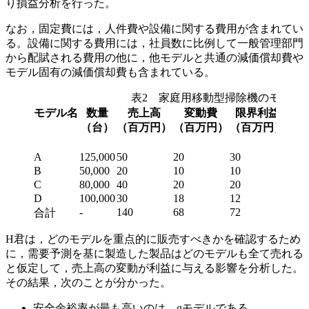
り損益分析を行った。
なお，固定費には，人件費や設備に関する費用が含まれてい
る。設備に関する費用には，社員数に比例して一般管理部門
から配賦される費用の他に，他モデルと共通の減価償却費や
モデル固有の減価償却費も含まれている。
表2 家庭用移動型掃除機のモデル
モデル名
数量
売上高
変動費
限界利益
固
（台）
（百万円）
（百万円）
（百万円）
（百
A
125,000
50
20
30
18
B
50,000
20
10
10
5
C
80,000
40
20
20
11
D
100,000
30
18
12
16
-
140
68
72
50
合計
H君は，どのモデルを重点的に販売すべきかを確認するため
に，需要予測を基に製造した製品はどのモデルも全て売れる
と仮定して，売上高の変動が利益に与える影響を分析した。
その結果，次のことが分かった。
安全余裕率が最も高いのは，
g
モデルである。