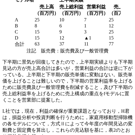
売上高
売上総利益
営業利益
売上高
（百万円）
（百万円）
（百万円）
（百万円）
A
25
10
7
25
B
8
6
1
12
C
15
9
3
25
D
15
12
▲1
15
63
37
11
77
合計
注記 販売費：販売費及び一般管理費
下半期に景気が回復してきたので，上半期実績よりも下半期
見込の方が売上高合計は多いが，営業利益の合計は逆に下が
っている。上半期と下半期の販売単価に変動はない。販売単
価を上げることは難しいので，下半期の営業利益率を上げる
ために販売費及び一般管理費を削減すること，及び下半期の
売上総利益率を上げるために売上構成の重点を
f
モデルに置
くことを営業部に提案した。
L社では，現在，利益の確保が重要課題となっており，H君
は，損益分析や投資判断を行うために，家庭用移動型掃除機
の各モデルについて，方式Ⅱによって今年度の年間見込の変
動費と固定費を算出し，これらの見込額を基に，表2のとお