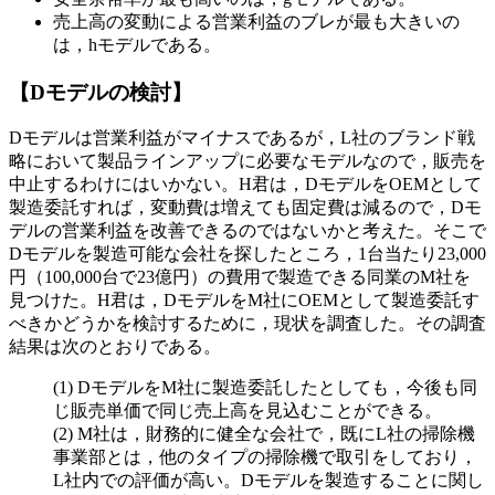
売上高の変動による営業利益のブレが最も大きいの
は，
h
モデルである。
【Dモデルの検討】
Dモデルは営業利益がマイナスであるが，L社のブランド戦
略において製品ラインアップに必要なモデルなので，販売を
中止するわけにはいかない。H君は，DモデルをOEMとして
製造委託すれば，変動費は増えても固定費は減るので，Dモ
デルの営業利益を改善できるのではないかと考えた。そこで
Dモデルを製造可能な会社を探したところ，1台当たり23,000
円（100,000台で23億円）の費用で製造できる同業のM社を
見つけた。H君は，DモデルをM社にOEMとして製造委託す
べきかどうかを検討するために，現状を調査した。その調査
結果は次のとおりである。
DモデルをM社に製造委託したとしても，今後も同
じ販売単価で同じ売上高を見込むことができる。
M社は，財務的に健全な会社で，既にL社の掃除機
事業部とは，他のタイプの掃除機で取引をしており，
L社内での評価が高い。Dモデルを製造することに関し