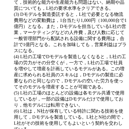
て，技術的な能力や生産能力も問題はない。納期や品
質についても，L社の要求水準をクリアできる。
Dモデルを製造委託すると，L社で必要となる物流
費用などの変動費は，1台当たり1,000円（100,000台で1
億円）となる。また，Dモデルを担当しているL社の営
業，マーケティングなどの人件費，及び人数に応じて
一般管理部門から配賦される設備に関する費用は，合
計で1億円となる。これを加味しても，営業利益はプラ
スになる。
L社の工場でDモデルを製造しなくなると，L社の工
場の労力がその分空くが，一方で，L社の工場で社員
を増やして増産を計画しているモデルがある。この増
産に求められる社員のスキルは，Dモデルの製造に必
要なものと同じなので，Dモデルの空いた労力を使っ
てそのモデルを増産することが可能である。
L社の工場のほとんどの設備は各モデル共通で使用
しているが，一部の設備はDモデルだけで使用してお
り，他モデルには転用できない。
L社は，N社が保有している特許に関わる技術を使
用して，Dモデルを製造している。L社とN社の間で，
L社がその技術を使用してもよいという契約を交わし