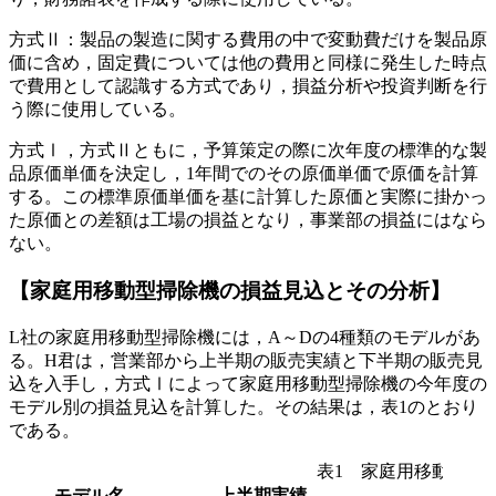
方式Ⅱ：製品の製造に関する費用の中で変動費だけを製品原
価に含め，固定費については他の費用と同様に発生した時点
で費用として認識する方式であり，損益分析や投資判断を行
う際に使用している。
方式Ⅰ，方式Ⅱともに，予算策定の際に次年度の標準的な製
品原価単価を決定し，1年間でのその原価単価で原価を計算
する。この標準原価単価を基に計算した原価と実際に掛かっ
た原価との差額は工場の損益となり，事業部の損益にはなら
ない。
【家庭用移動型掃除機の損益見込とその分析】
L社の家庭用移動型掃除機には，A～Dの4種類のモデルがあ
る。H君は，営業部から上半期の販売実績と下半期の販売見
込を入手し，方式Ⅰによって家庭用移動型掃除機の今年度の
モデル別の損益見込を計算した。その結果は，表1のとおり
である。
表1 家庭用移動型掃
モデル名
上半期実績