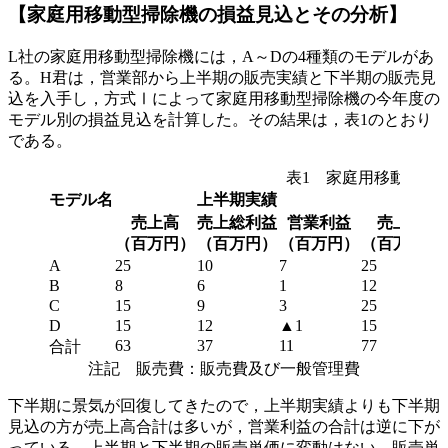
【家庭用移動型掃除機の損益見込とその分析】
L社の家庭用移動型掃除機には，A～Dの4種類のモデルがあ
る。H君は，営業部から上半期の販売実績と下半期の販売見
込を入手し，方式Ⅰによって家庭用移動型掃除機の今年度の
モデル別の損益見込を計算した。その結果は，表1のとおり
である。
表1 家庭用移動型掃
モデル名
上半期実績
売上高
売上総利益
営業利益
売上高
（百万円）
（百万円）
（百万円）
（百万円）
A
25
10
7
25
B
8
6
1
12
C
15
9
3
25
D
15
12
▲1
15
63
37
11
77
合計
注記 販売費：販売費及び一般管理費
下半期に景気が回復してきたので，上半期実績よりも下半期
見込の方が売上高合計は多いが，営業利益の合計は逆に下が
っている。上半期と下半期の販売単価に変動はない。販売単