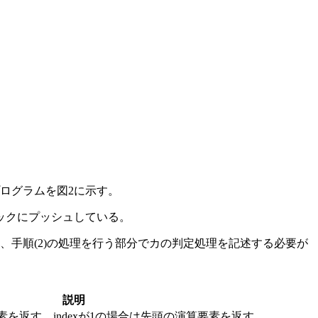
ログラムを図2に示す。
タックにプッシュしている。
手順(2)の処理を行う部分で
カ
の判定処理を記述する必要が
説明
要素を返す。indexが1の場合は先頭の演算要素を返す。