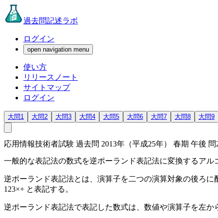
過去問記述ラボ
ログイン
open navigation menu
使い方
リリースノート
サイトマップ
ログイン
大問1
大問2
大問3
大問4
大問5
大問6
大問7
大問8
大問9
応用情報技術者試験 過去問 2013年（平成25年） 春期 午後 問
一般的な表記法の数式を逆ポーランド表記法に変換するアル
逆ポーランド表記法とは、演算子を二つの演算対象の後ろに配置
123×+ と表記する。
逆ポーランド表記法で表記した数式は、数値や演算子を左か