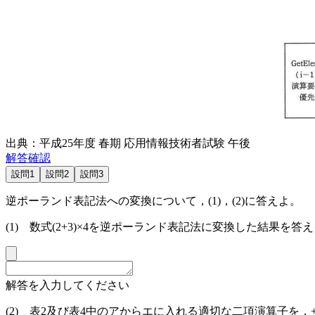
出典：平成25年度 春期 応用情報技術者試験 午後
解答確認
設問1
設問2
設問3
逆ポーランド表記法への変換について，(1)，(2)に答えよ。
(1) 数式(2+3)×4を逆ポーランド表記法に変換した結果を答
解答を入力してください
(2)
表2
及び
表4
中の
ア
から
エ
に入れる適切な二項演算子を，+