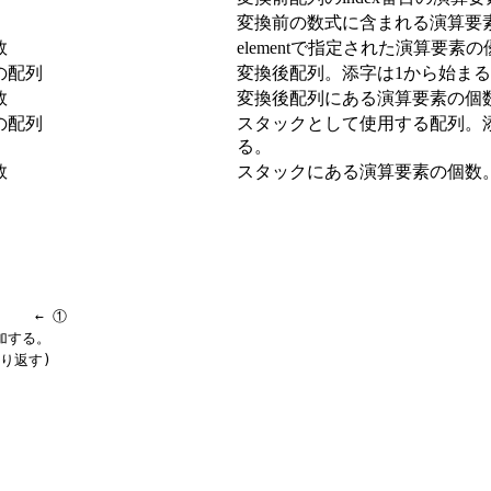
変換前の数式に含まれる演算要
数
elementで指定された演算要
の配列
変換後配列。添字は1から始ま
数
変換後配列にある演算要素の個
の配列
スタックとして使用する配列。
る。
数
スタックにある演算要素の個数
    ← ①

する。

り返す)
