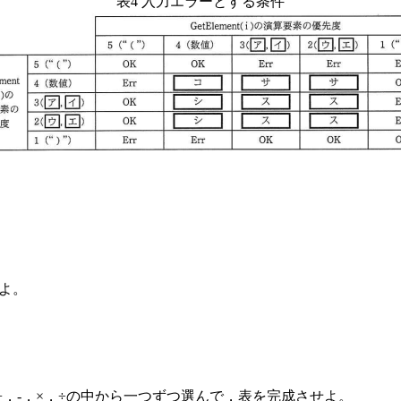
表4 入力エラーとする条件
えよ。
，-，×，÷の中から一つずつ選んで，表を完成させよ。