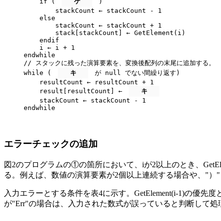
    if ( 
ケ
 )

        stackCount ← stackCount - 1

    else

        stackCount ← stackCount + 1

        stack[stackCount] ← GetElement(i)

    endif

    i ← i + 1

endwhile

// スタックに残った演算要素を、変換後配列の末尾に追加する。

while ( 
キ
 が null でない間繰り返す)

    resultCount ← resultCount + 1

    result[resultCount] ← 
キ
    stackCount ← stackCount - 1

endwhile
エラーチェックの追加
図2のプログラムの①の箇所において、iが2以上のとき、GetEle
る。例えば、数値の演算要素が2個以上連続する場合や、"）"
入力エラーとする条件を表4に示す。GetElement(i-1)の
が"Err"の場合は、入力された数式が誤っていると判断して