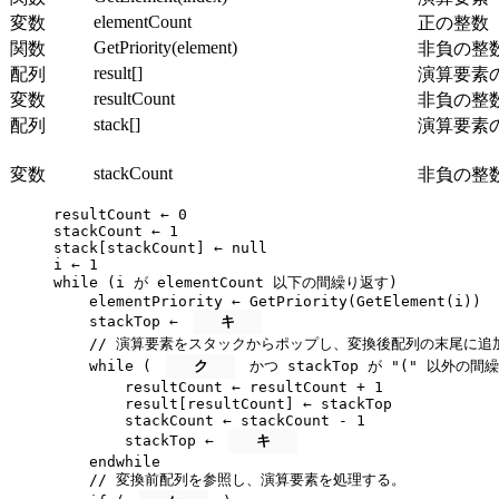
elementCount
変数
正の整数
GetPriority(element)
関数
非負の整
result[]
配列
演算要素
resultCount
変数
非負の整
stack[]
配列
演算要素
stackCount
変数
非負の整
resultCount ← 0

stackCount ← 1

stack[stackCount] ← null

i ← 1

while (i が elementCount 以下の間繰り返す)

    elementPriority ← GetPriority(GetElement(i))

    stackTop ← 
キ
                          
    // 演算要素をスタックからポップし、変換後配列の末尾に追加
    while ( 
ク
 かつ stackTop が "(" 以外の間繰
        resultCount ← resultCount + 1

        result[resultCount] ← stackTop

        stackCount ← stackCount - 1

        stackTop ← 
キ
    endwhile

    // 変換前配列を参照し、演算要素を処理する。
