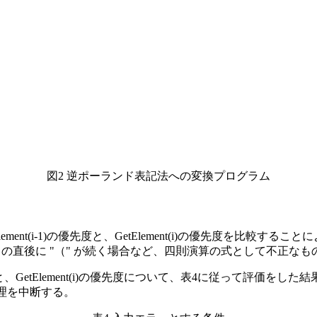
図2 逆ポーランド表記法への変換プログラム
ment(i-1)の優先度と、GetElement(i)の優先度を比
 の直後に "（" が続く場合など、四則演算の式として不正な
優先度と、GetElement(i)の優先度について、表4に従って評価
処理を中断する。