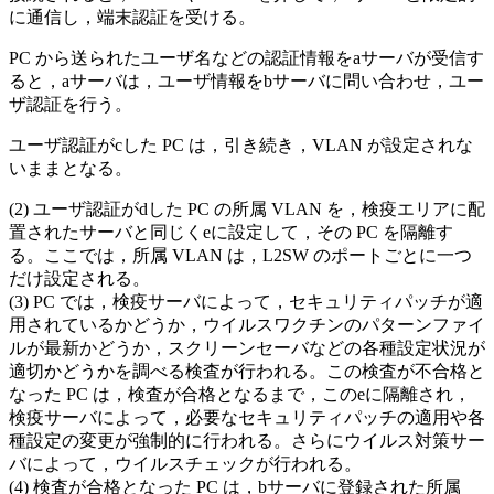
に通信し，端末認証を受ける。
PC から送られたユーザ名などの認証情報を
a
サーバが受信す
ると，
a
サーバは，ユーザ情報を
b
サーバに問い合わせ，ユー
ザ認証を行う。
ユーザ認証が
c
した PC は，引き続き，VLAN が設定されな
いままとなる。
ユーザ認証が
d
した PC の所属 VLAN を，検疫エリアに配
置されたサーバと同じく
e
に設定して，その PC を隔離す
る。ここでは，所属 VLAN は，L2SW のポートごとに一つ
だけ設定される。
PC では，検疫サーバによって，セキュリティパッチが適
用されているかどうか，ウイルスワクチンのパターンファイ
ルが最新かどうか，スクリーンセーバなどの各種設定状況が
適切かどうかを調べる検査が行われる。この検査が不合格と
なった PC は，検査が合格となるまで，この
e
に隔離され，
検疫サーバによって，必要なセキュリティパッチの適用や各
種設定の変更が強制的に行われる。さらにウイルス対策サー
バによって，ウイルスチェックが行われる。
検査が合格となった PC は，
b
サーバに登録された所属