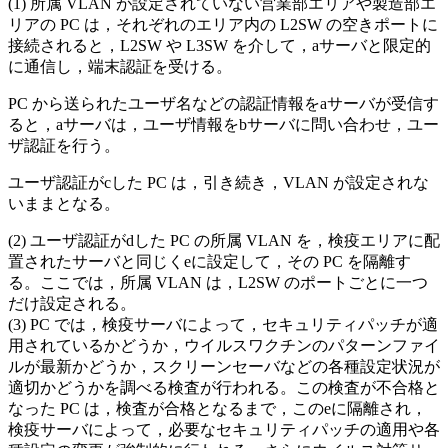
所属 VLAN が設定されていない営業部エリアや製造部エ
リアの PC は，それぞれのエリア内の L2SW の空きポートに
接続されると，L2SW や L3SW を介して，
a
サーバと限定的
に通信し，端末認証を受ける。
PC から送られたユーザ名などの認証情報を
a
サーバが受信す
ると，
a
サーバは，ユーザ情報を
b
サーバに問い合わせ，ユー
ザ認証を行う。
ユーザ認証が
c
した PC は，引き続き，VLAN が設定されな
いままとなる。
ユーザ認証が
d
した PC の所属 VLAN を，検疫エリアに配
置されたサーバと同じく
e
に設定して，その PC を隔離す
る。ここでは，所属 VLAN は，L2SW のポートごとに一つ
だけ設定される。
PC では，検疫サーバによって，セキュリティパッチが適
用されているかどうか，ウイルスワクチンのパターンファイ
ルが最新かどうか，スクリーンセーバなどの各種設定状況が
適切かどうかを調べる検査が行われる。この検査が不合格と
なった PC は，検査が合格となるまで，この
e
に隔離され，
検疫サーバによって，必要なセキュリティパッチの適用や各