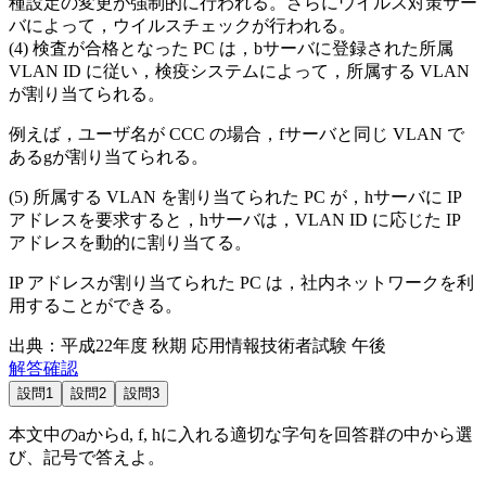
種設定の変更が強制的に行われる。さらにウイルス対策サー
バによって，ウイルスチェックが行われる。
検査が合格となった PC は，
b
サーバに登録された所属
VLAN ID に従い，検疫システムによって，所属する VLAN
が割り当てられる。
例えば，ユーザ名が CCC の場合，
f
サーバと同じ VLAN で
ある
g
が割り当てられる。
所属する VLAN を割り当てられた PC が，
h
サーバに IP
アドレスを要求すると，
h
サーバは，VLAN ID に応じた IP
アドレスを動的に割り当てる。
IP アドレスが割り当てられた PC は，社内ネットワークを利
用することができる。
出典：平成22年度 秋期 応用情報技術者試験 午後
解答確認
設問1
設問2
設問3
本文中の
a
から
d
,
f
,
h
に入れる適切な字句を回答群の中から選
び、記号で答えよ。