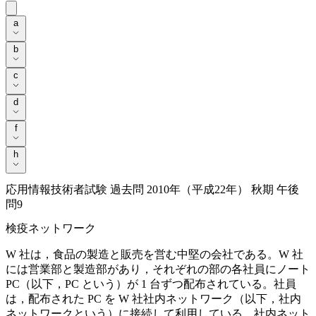
a
a
b
b
c
c
d
d
f
f
h
h
応用情報技術者試験 過去問 2010年（平成22年） 秋期 午後
問9
検疫ネットワーク
W 社は，食品の製造と販売を営む中堅の会社である。W 社
には営業部と製造部があり，それぞれの部の各社員にノート
PC（以下，PC という）が 1 台ずつ配布されている。社員
は，配布された PC を W 社社内ネットワーク（以下，社内
ネットワークという）に接続して利用している。社内ネット