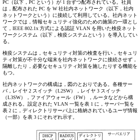
PC（以下，PC という）が 1 台ずつ配布されている。社員
は，配布された PC を W 社社内ネットワーク（以下，社内
ネットワークという）に接続して利用している。社内ネット
ワークでは，情報セキュリティ強化のための施策の一環とし
て，IEEE 802.1x 方式による認証 VLAN を用いた検疫ネット
ワークシステム（以下，検疫システムという）を導入してい
る。
検疫システムは，セキュリティ対策の検査を行い，セキュリ
ティ対策が不十分な端末を社内ネットワークに接続させず，
隔離したり，必要なセキュリティ対策を施したりする機能を
もつ。
社内ネットワークの構成は，図のとおりである。各種サー
バ，レイヤ 2 スイッチ（L2SW），レイヤ 3 スイッチ
（L3SW），ファイアウォール（FW），ルータなどから構
成される。設定された VLAN 一覧を表 1 に，サーバ一覧を
表 2 に，ディレクトリサーバ上に格納されているユーザ情報
（一部）を表 3 にそれぞれ示す。