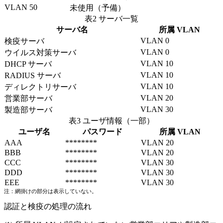
VLAN 50
未使用（予備）
表2 サーバ一覧
サーバ名
所属 VLAN
VLAN 0
検疫サーバ
VLAN 0
ウイルス対策サーバ
VLAN 10
DHCP サーバ
VLAN 10
RADIUS サーバ
VLAN 10
ディレクトリサーバ
VLAN 20
営業部サーバ
VLAN 30
製造部サーバ
表3 ユーザ情報（一部）
ユーザ名
パスワード
所属 VLAN
AAA
********
VLAN 20
BBB
********
VLAN 20
CCC
********
VLAN 30
DDD
********
VLAN 30
EEE
********
VLAN 30
注：網掛けの部分は表示していない。
認証と検疫の処理の流れ