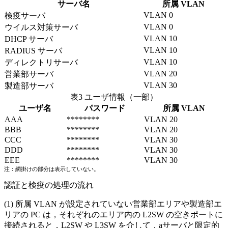
サーバ名
所属 VLAN
VLAN 0
検疫サーバ
VLAN 0
ウイルス対策サーバ
VLAN 10
DHCP サーバ
VLAN 10
RADIUS サーバ
VLAN 10
ディレクトリサーバ
VLAN 20
営業部サーバ
VLAN 30
製造部サーバ
表3 ユーザ情報（一部）
ユーザ名
パスワード
所属 VLAN
AAA
********
VLAN 20
BBB
********
VLAN 20
CCC
********
VLAN 30
DDD
********
VLAN 30
EEE
********
VLAN 30
注：網掛けの部分は表示していない。
認証と検疫の処理の流れ
所属 VLAN が設定されていない営業部エリアや製造部エ
リアの PC は，それぞれのエリア内の L2SW の空きポートに
接続されると，L2SW や L3SW を介して，
a
サーバと限定的