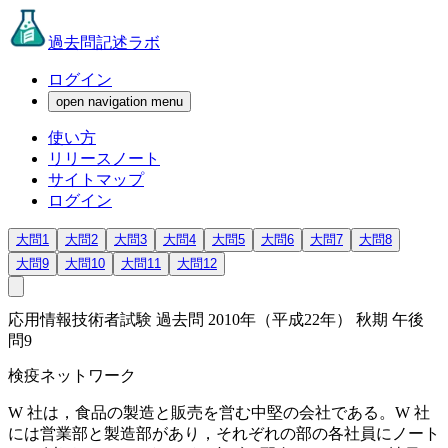
過去問記述ラボ
ログイン
open navigation menu
使い方
リリースノート
サイトマップ
ログイン
大問1
大問2
大問3
大問4
大問5
大問6
大問7
大問8
大問9
大問10
大問11
大問12
応用情報技術者試験 過去問 2010年（平成22年） 秋期 午後
問9
検疫ネットワーク
W 社は，食品の製造と販売を営む中堅の会社である。W 社
には営業部と製造部があり，それぞれの部の各社員にノート