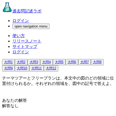
過去問記述ラボ
ログイン
open navigation menu
使い方
リリースノート
サイトマップ
ログイン
大問1
大問2
大問3
大問4
大問5
大問6
大問7
大問8
大問9
大問10
大問11
大問12
テーマツアーとフリープランは、本文中の図のどの領域に位
置付けられるか。それぞれの領域を、図中の記号で答えよ。
あなたの解答
解答なし