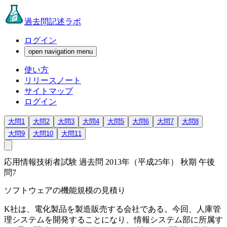
過去問記述ラボ
ログイン
open navigation menu
使い方
リリースノート
サイトマップ
ログイン
大問1
大問2
大問3
大問4
大問5
大問6
大問7
大問8
大問9
大問10
大問11
応用情報技術者試験 過去問 2013年（平成25年） 秋期 午後
問7
ソフトウェアの機能規模の見積り
K社は、電化製品を製造販売する会社である。今回、人庫管
理システムを開発することになり、情報システム部に所属す