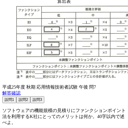
算出表
平成25年度 秋期 応用情報技術者試験 午後 問7
解答確認
設問1
設問2
設問3
ソフトウェアの機能規模の見積りにファンクションポイント
法を利用するK社にとってのメリットは何か。40字以内で述
べよ。