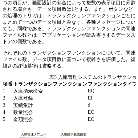
つの項目が、画面設計の都合によって複数の表示項目に分割
される場合も、データ項目数は1とする。また、ボタンなど
の処理のトリガは、トランザクションファンクションごとに
まとめて一つのデータ項目とみなす。各種メッセージについ
ても、同様である。トランザクションファンクションの関連
ファイル数とは、アプリケーションが読み書きするデータス
トアの個数である。
それぞれのトランザクションファンクションについて、関連
ファイル数、データ項目数に基づいて複雑さを評価した。複
雑さの評価基準は省略する。
表5 入庫管理システムのトランザクシ
項番
トランザクションファンクション
ファンクションタイプ
1
EQ
入庫指示検索
2
EI
入庫登録
3
d
実績集計
4
EQ
数量照会
5
EQ
金額照会