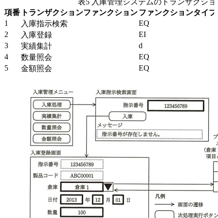
表5 入庫管理システムのトランザクシ
項番
トランザクションファンクション
ファンクションタイプ
1
EQ
入庫指示検索
2
EI
入庫登録
3
d
実績集計
4
EQ
数量照会
5
EQ
金額照会