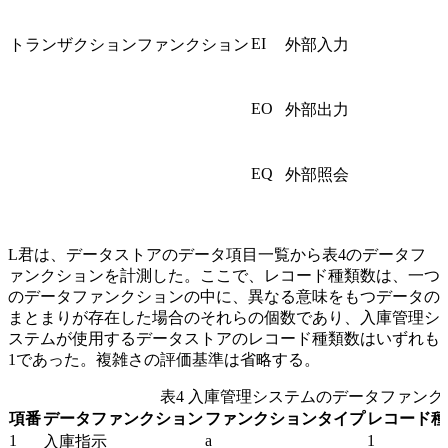
EI
トランザクションファンクション
外部入力
EO
外部出力
EQ
外部照会
L君は、データストアのデータ項目一覧から表4のデータフ
ァンクションを計測した。ここで、レコード種類数は、一つ
のデータファンクションの中に、異なる意味をもつデータの
まとまりが存在した場合のそれらの個数であり、入庫管理シ
ステムが使用するデータストアのレコード種類数はいずれも
1であった。複雑さの評価基準は省略する。
表4 入庫管理システムのデータファン
項番
データファンクション
ファンクションタイプ
レコード種
1
a
1
入庫指示