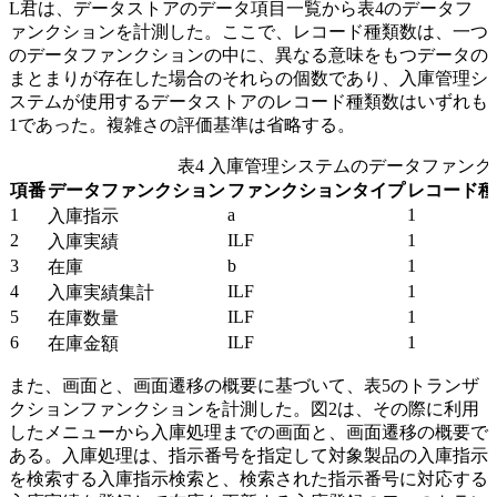
L君は、データストアのデータ項目一覧から表4のデータフ
ァンクションを計測した。ここで、レコード種類数は、一つ
のデータファンクションの中に、異なる意味をもつデータの
まとまりが存在した場合のそれらの個数であり、入庫管理シ
ステムが使用するデータストアのレコード種類数はいずれも
1であった。複雑さの評価基準は省略する。
表4 入庫管理システムのデータファン
項番
データファンクション
ファンクションタイプ
レコード種
1
a
1
入庫指示
2
ILF
1
入庫実績
3
b
1
在庫
4
ILF
1
入庫実績集計
5
ILF
1
在庫数量
6
ILF
1
在庫金額
また、画面と、画面遷移の概要に基づいて、表5のトランザ
クションファンクションを計測した。図2は、その際に利用
したメニューから入庫処理までの画面と、画面遷移の概要で
ある。入庫処理は、指示番号を指定して対象製品の入庫指示
を検索する入庫指示検索と、検索された指示番号に対応する