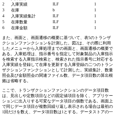
2
ILF
1
入庫実績
3
b
1
在庫
4
ILF
1
入庫実績集計
5
ILF
1
在庫数量
6
ILF
1
在庫金額
また、画面と、画面遷移の概要に基づいて、表5のトランザ
クションファンクションを計測した。図2は、その際に利用
したメニューから入庫処理までの画面と、画面遷移の概要で
ある。入庫処理は、指示番号を指定して対象製品の入庫指示
を検索する入庫指示検索と、検索された指示番号に対応する
入庫実績を登録して在庫を更新する入庫登録の二つのトラン
ザクションファンクションとして計測した。実績集計、数量
照会及び金額照会の関連ファイル数、データ項目数の算出根
拠は省略する。
ここで、トランザクションファンクションのデータ項目数
は、見出しや定数項目などの固定値項目を除く、アプリケー
ションに出入りする可変なデータ項目の個数である。画面上
で同じデータ項目が複数回繰り返し表示される場合は最初の
1回だけを数え、データ項目数は1とする。データストアの一