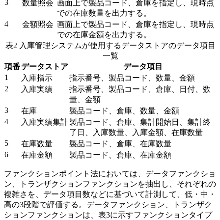
3
数量照会
画面上で製品コード、倉庫を指定し、現時点
での在庫数量を出力する。
4
金額照会
画面上で製品コード、倉庫を指定し、現時点
での在庫金額を出力する。
表2 入庫管理システムが使用するデータストアのデータ項目
一覧
項番
データストア
データ項目
1
入庫指示
指示番号、製品コード、数量、金額
2
入庫実績
指示番号、製品コード、倉庫、日付、数
量、金額
3
在庫
製品コード、倉庫、数量、金額
4
入庫実績集計
製品コード、倉庫、集計開始日、集計終
了日、入庫数量、入庫金額、在庫数量
5
在庫数量
製品コード、倉庫、在庫数量
6
在庫金額
製品コード、倉庫、在庫金額
ファンクションポイント法においては、データファンクショ
ン、トランザクションファンクションを抽出し、それぞれの
複雑さを、データ項目数などに基づいて計測して、低・中・
高の3段階で評価する。データファンクション、トランザク
ションファンクションは、表3に示すファンクションタイプ