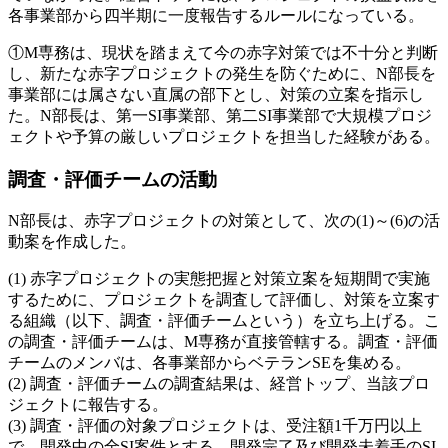
各事業部から四半期に一度報告するルールになっている。
①M専務は、現状を踏まえて今の赤字対策では不十分と判断
し、新たな赤字プロジェクトの発生を防ぐために、N部長を
事業部には属さない直属の部下とし、対策の立案を指示し
た。
N部長は、第一SI事業部、第二SI事業部で大規模プロジ
ェクトや予算の厳しいプロジェクトを担当した経験がある。
調査・評価チームの活動
N部長は、赤字プロジェクトの対策として、次の(1)～(6)の活
動案を作成した。
赤字プロジェクトの実態把握と対策立案を短期間で実施
するために、プロジェクトを調査して評価し、対策を立案す
る組織（以下、調査・評価チームという）を立ち上げる。こ
の調査・評価チームは、M専務が直接管轄する。調査・評価
チームのメンバは、各事業部からベテランSEを集める。
調査・評価チームの調査結果は、経営トップ、当該プロ
ジェクトに報告する。
調査・評価の対象プロジェクトは、受注額1千万円以上
で、開発中の全SI案件とする。開発完了及び開発未着手のSI