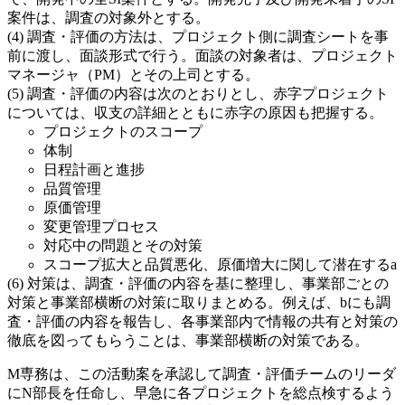
案件は、調査の対象外とする。
調査・評価の方法は、プロジェクト側に調査シートを事
前に渡し、面談形式で行う。面談の対象者は、プロジェクト
マネージャ（PM）とその上司とする。
調査・評価の内容は次のとおりとし、赤字プロジェクト
については、収支の詳細とともに赤字の原因も把握する。
プロジェクトのスコープ
体制
日程計画と進捗
品質管理
原価管理
変更管理プロセス
対応中の問題とその対策
スコープ拡大と品質悪化、原価増大に関して潜在する
a
対策は、調査・評価の内容を基に整理し、事業部ごとの
対策と事業部横断の対策に取りまとめる。例えば、
b
にも調
査・評価の内容を報告し、各事業部内で情報の共有と対策の
徹底を図ってもらうことは、事業部横断の対策である。
M専務は、この活動案を承認して調査・評価チームのリーダ
にN部長を任命し、早急に各プロジェクトを総点検するよう