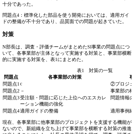
十分であった。
問題点4：標準化した部品を使う開発においては、適用ガイ
ドの整備が不十分であり、品質面での問題が起きていた。
対策
N部長は、調査・評価チームがまとめたSI事業の問題点につ
いて、各事業部が主体となって実施する対策と、事業部横断
的に実施する対策を、表1にまとめた。
表1 対策の一覧
問題点
各事業部の対策
c
問題点1
②プロジ
問題点2
－
事業部の
問題点3
受注額・問題に応じた上位へのエスカレ
問題情報
ーション機能の強化
問題点4
適用ガイドの整備
適用事例紹
現在、各事業部に他事業部のプロジェクトを支援する機能が
ないので、新組織を立ち上げて事業部を横断する対策の推進