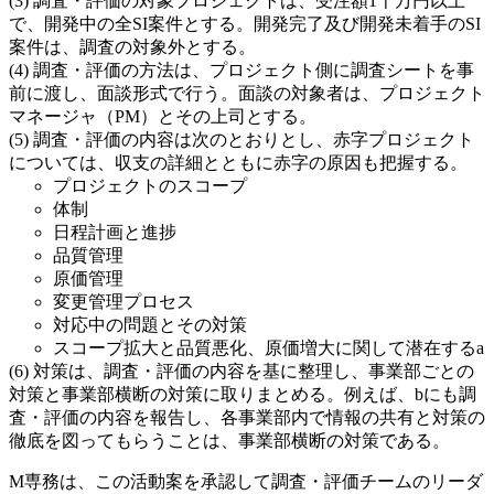
調査・評価の対象プロジェクトは、受注額1千万円以上
で、開発中の全SI案件とする。開発完了及び開発未着手のSI
案件は、調査の対象外とする。
調査・評価の方法は、プロジェクト側に調査シートを事
前に渡し、面談形式で行う。面談の対象者は、プロジェクト
マネージャ（PM）とその上司とする。
調査・評価の内容は次のとおりとし、赤字プロジェクト
については、収支の詳細とともに赤字の原因も把握する。
プロジェクトのスコープ
体制
日程計画と進捗
品質管理
原価管理
変更管理プロセス
対応中の問題とその対策
スコープ拡大と品質悪化、原価増大に関して潜在する
a
対策は、調査・評価の内容を基に整理し、事業部ごとの
対策と事業部横断の対策に取りまとめる。例えば、
b
にも調
査・評価の内容を報告し、各事業部内で情報の共有と対策の
徹底を図ってもらうことは、事業部横断の対策である。
M専務は、この活動案を承認して調査・評価チームのリーダ