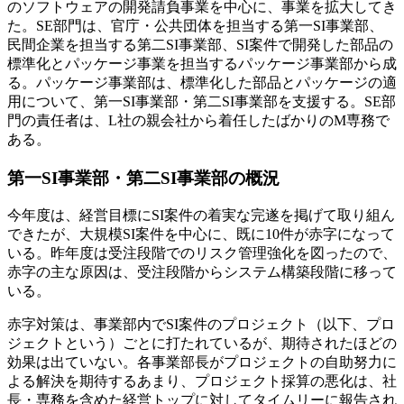
のソフトウェアの開発請負事業を中心に、事業を拡大してき
た。SE部門は、官庁・公共団体を担当する第一SI事業部、
民間企業を担当する第二SI事業部、SI案件で開発した部品の
標準化とパッケージ事業を担当するパッケージ事業部から成
る。パッケージ事業部は、標準化した部品とパッケージの適
用について、第一SI事業部・第二SI事業部を支援する。SE部
門の責任者は、L社の親会社から着任したばかりのM専務で
ある。
第一SI事業部・第二SI事業部の概況
今年度は、経営目標にSI案件の着実な完遂を掲げて取り組ん
できたが、大規模SI案件を中心に、既に10件が赤字になって
いる。昨年度は受注段階でのリスク管理強化を図ったので、
赤字の主な原因は、受注段階からシステム構築段階に移って
いる。
赤字対策は、事業部内でSI案件のプロジェクト（以下、プロ
ジェクトという）ごとに打たれているが、期待されたほどの
効果は出ていない。各事業部長がプロジェクトの自助努力に
よる解決を期待するあまり、プロジェクト採算の悪化は、社
長・専務を含めた経営トップに対してタイムリーに報告され