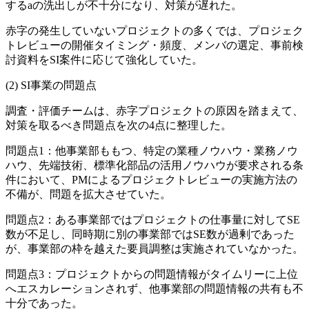
する
a
の洗出しが不十分になり、対策が遅れた。
赤字の発生していないプロジェクトの多くでは、プロジェク
トレビューの開催タイミング・頻度、メンバの選定、事前検
討資料をSI案件に応じて強化していた。
SI事業の問題点
調査・評価チームは、赤字プロジェクトの原因を踏まえて、
対策を取るべき問題点を次の4点に整理した。
問題点1：他事業部ももつ、特定の業種ノウハウ・業務ノウ
ハウ、先端技術、標準化部品の活用ノウハウが要求される条
件において、PMによるプロジェクトレビューの実施方法の
不備が、問題を拡大させていた。
問題点2：ある事業部ではプロジェクトの仕事量に対してSE
数が不足し、同時期に別の事業部ではSE数が過剰であった
が、事業部の枠を越えた要員調整は実施されていなかった。
問題点3：プロジェクトからの問題情報がタイムリーに上位
へエスカレーションされず、他事業部の問題情報の共有も不
十分であった。