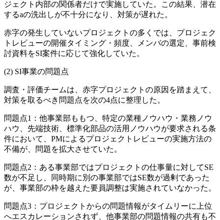
ジェクト内部の関係者だけで実施していた。この結果、潜在
する
a
の洗出しが不十分になり、対策が遅れた。
赤字の発生していないプロジェクトの多くでは、プロジェク
トレビューの開催タイミング・頻度、メンバの選定、事前検
討資料をSI案件に応じて強化していた。
SI事業の問題点
調査・評価チームは、赤字プロジェクトの原因を踏まえて、
対策を取るべき問題点を次の4点に整理した。
問題点1：他事業部ももつ、特定の業種ノウハウ・業務ノウ
ハウ、先端技術、標準化部品の活用ノウハウが要求される条
件において、PMによるプロジェクトレビューの実施方法の
不備が、問題を拡大させていた。
問題点2：ある事業部ではプロジェクトの仕事量に対してSE
数が不足し、同時期に別の事業部ではSE数が過剰であった
が、事業部の枠を越えた要員調整は実施されていなかった。
問題点3：プロジェクトからの問題情報がタイムリーに上位
へエスカレーションされず、他事業部の問題情報の共有も不