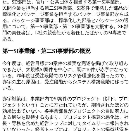
た。SE部門は、官庁・公共団体を担当する第一SI事業部、
民間企業を担当する第二SI事業部、SI案件で開発した部品の
標準化とパッケージ事業を担当するパッケージ事業部から成
る。パッケージ事業部は、標準化した部品とパッケージの適
用について、第一SI事業部・第二SI事業部を支援する。SE部
門の責任者は、L社の親会社から着任したばかりのM専務で
ある。
第一SI事業部・第二SI事業部の概況
今年度は、経営目標にSI案件の着実な完遂を掲げて取り組ん
できたが、大規模SI案件を中心に、既に10件が赤字になって
いる。昨年度は受注段階でのリスク管理強化を図ったので、
赤字の主な原因は、受注段階からシステム構築段階に移って
いる。
赤字対策は、事業部内でSI案件のプロジェクト（以下、プロ
ジェクトという）ごとに打たれているが、期待されたほどの
効果は出ていない。各事業部長がプロジェクトの自助努力に
よる解決を期待するあまり、プロジェクト採算の悪化は、社
長・専務を含めた経営トップに対してタイムリーに報告され
ていなかった。経営トップには、プロジェクトの損益状況を