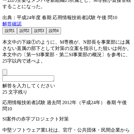
ームの主要なメンバを新組織の所属とし、M専務が直接管轄
することになった。
出典：平成24年度 春期 応用情報技術者試験 午後 問10
解答確認
設問1
設問2
設問3
設問4
本文中の
下線①
のように、M専務が、N部長を事業部には属
さない直属の部下として対策の立案を指示した狙いは何か。
本文中の〔第一SI事業部・第二SI事業部の概況〕を参考に、
25字以内で述べよ。
解答を入力してください
25
文字残り
応用情報技術者試験 過去問 2012年（平成24年） 春期 午後
問10
SI案件の赤字プロジェクト対策
中堅ソフトウェア業L社は、官庁・公共団体・民間企業から