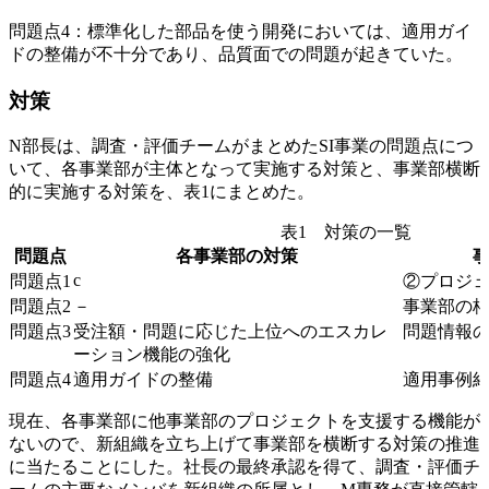
問題点4：標準化した部品を使う開発においては、適用ガイ
ドの整備が不十分であり、品質面での問題が起きていた。
対策
N部長は、調査・評価チームがまとめたSI事業の問題点につ
いて、各事業部が主体となって実施する対策と、事業部横断
的に実施する対策を、表1にまとめた。
表1 対策の一覧
問題点
各事業部の対策
c
問題点1
②プロジ
問題点2
－
事業部の
問題点3
受注額・問題に応じた上位へのエスカレ
問題情報
ーション機能の強化
問題点4
適用ガイドの整備
適用事例紹
現在、各事業部に他事業部のプロジェクトを支援する機能が
ないので、新組織を立ち上げて事業部を横断する対策の推進
に当たることにした。社長の最終承認を得て、調査・評価チ