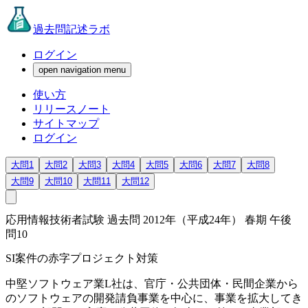
過去問記述ラボ
ログイン
open navigation menu
使い方
リリースノート
サイトマップ
ログイン
大問1
大問2
大問3
大問4
大問5
大問6
大問7
大問8
大問9
大問10
大問11
大問12
応用情報技術者試験 過去問 2012年（平成24年） 春期 午後
問10
SI案件の赤字プロジェクト対策
中堅ソフトウェア業L社は、官庁・公共団体・民間企業から
のソフトウェアの開発請負事業を中心に、事業を拡大してき