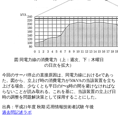
図 同電力線の消費電力（上：週次、下：木曜日
の日次を拡大）
今回のサーバ停止の直接原因は、同電力線における
e
であっ
た。図から、立上げ時の消費電力が50kVAの当該装置を立ち
上げる場合、少なくとも平日の
f
〜
g
時の間を避けなければな
らないことが読み取れる。これを基に、当該装置の立上げ日
時の調整を問題解決策として採用することにした。
出典：平成21年度 秋期 応用情報技術者試験 午後
過去問記述ラボ