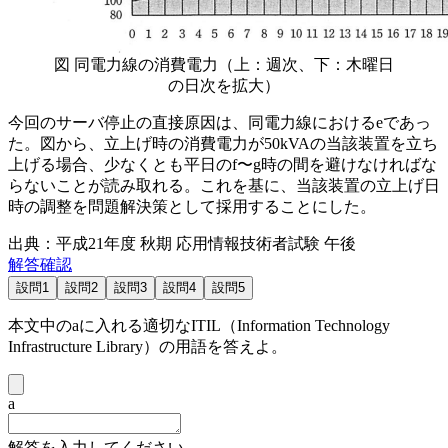
図 同電力線の消費電力（上：週次、下：木曜日
の日次を拡大）
今回のサーバ停止の直接原因は、同電力線における
e
であっ
た。図から、立上げ時の消費電力が50kVAの当該装置を立ち
上げる場合、少なくとも平日の
f
〜
g
時の間を避けなければな
らないことが読み取れる。これを基に、当該装置の立上げ日
時の調整を問題解決策として採用することにした。
出典：平成21年度 秋期 応用情報技術者試験 午後
解答確認
設問1
設問2
設問3
設問4
設問5
本文中の
a
に入れる適切なITIL（Information Technology
Infrastructure Library）の用語を答えよ。
a
解答を入力してください