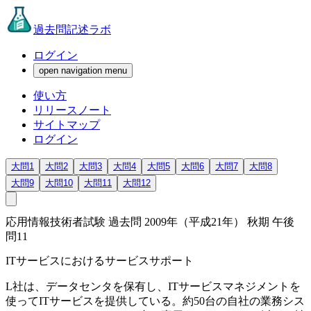
過去問記述ラボ
ログイン
open navigation menu
使い方
リリースノート
サイトマップ
ログイン
大問1
大問2
大問3
大問4
大問5
大問6
大問7
大問8
大問9
大問10
大問11
大問12
応用情報技術者試験 過去問 2009年（平成21年） 秋期 午後
問11
ITサービスにおけるサービスサポート
L社は、データセンタを保有し、ITサービスマネジメントを
使ってITサービスを提供している。約50台の自社の業務シス