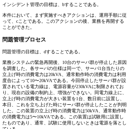
インシデント管理の目標は、
b
することである。
本件において、まず実施すべきアクションは、運用手順に従
って、
c
ことである。このアクションの後、業務を再開する
ことができた。
問題管理プロセス
問題管理の目標は、
d
することである。
業務システムの緊急再開後、10台のサーバ群が停止した原因
を調査した。各サーバの仕様は同一で、サーバ1台当たりの
立上げ時の消費電力は20kVA、通常動作時の消費電力は利用
度合によって10〜20kVAである。今回停止したサーバ群が設
置されている電力線は、電源容量が230kVAに制限されてお
り、現在の設備の制約上、増強ができない。同電力線上に、
立上げ時の消費電力が大きい装置を1台、数日前に設置し、
本日、これを立ち上げた時にサーバ群が停止したことが判明
した。この装置の立上げ時の消費電力は50kVA、通常動作時
の消費電力は5〜10kVAである。この装置は試験用に設置し
たものであり、通常、試験に使用しないときは電源を落とし
ている。