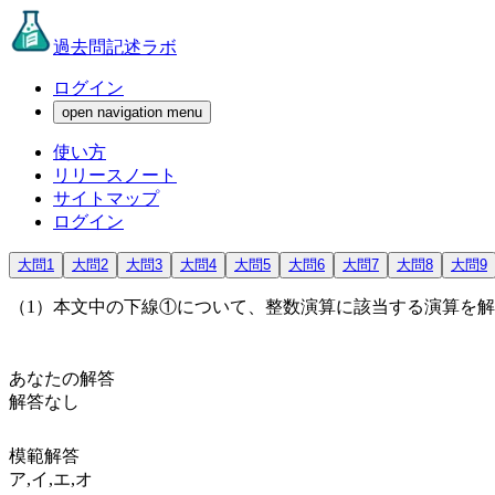
過去問記述ラボ
ログイン
open navigation menu
使い方
リリースノート
サイトマップ
ログイン
大問1
大問2
大問3
大問4
大問5
大問6
大問7
大問8
大問9
（1）本文中の
下線①
について、整数演算に該当する演算を解
あなたの解答
解答なし
模範解答
ア,イ,エ,オ