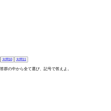
大問10
大問11
答群の中から全て選び、記号で答えよ。