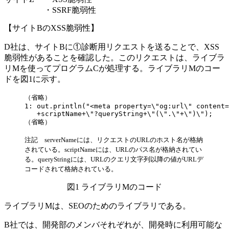
・SSRF脆弱性
【サイトBのXSS脆弱性】
D社は、サイトBに
①診断用リクエスト
を送ることで、XSS
脆弱性があることを確認した。このリクエストは、ライブラ
リMを使ってプログラムCが処理する。ライブラリMのコー
ドを図1に示す。
（省略）

1: out.println("<meta property=\"og:url\" content=
   +scriptName+\"?queryString+\"(\".\"+\")\");

（省略）
注記 serverNameには、リクエストのURLのホスト名が格納
されている。scriptNameには、URLのパス名が格納されてい
る。queryStringには、URLのクエリ文字列以降の値がURLデ
コードされて格納されている。
図1 ライブラリMのコード
ライブラリMは、SEOのためのライブラリである。
B社では、開発部のメンバそれぞれが、開発時に利用可能な