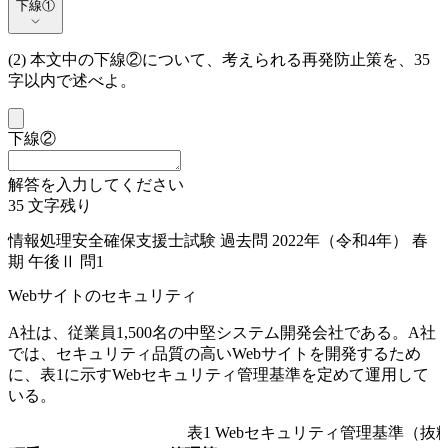
下線①
下線①
(2) 本文中の
下線②
について、考えられる再発防止策を、35
字以内で述べよ。
下線②
解答を入力してください
35
文字残り
情報処理安全確保支援士試験 過去問 2022年（令和4年） 春
期 午後Ⅱ 問1
Webサイトのセキュリティ
A社は、従業員1,500名の中堅システム開発会社である。A社
では、セキュリティ品質の高いWebサイトを開発するため
に、表1に示すWebセキュリティ管理基準を定めて運用して
いる。
表1 Webセキュリティ管理基準（抜