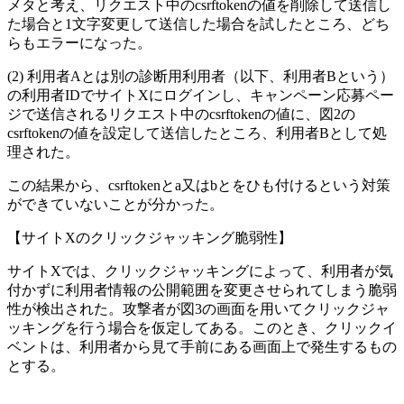
メタと考え、リクエスト中のcsrftokenの値を削除して送信し
た場合と1文字変更して送信した場合を試したところ、どち
らもエラーになった。
利用者Aとは別の診断用利用者（以下、利用者Bという）
の利用者IDでサイトXにログインし、キャンペーン応募ペー
ジで送信されるリクエスト中のcsrftokenの値に、図2の
csrftokenの値を設定して送信したところ、利用者Bとして処
理された。
この結果から、csrftokenと
a
又は
b
とをひも付けるという対策
ができていないことが分かった。
【サイトXのクリックジャッキング脆弱性】
サイトXでは、クリックジャッキングによって、利用者が気
付かずに利用者情報の公開範囲を変更させられてしまう脆弱
性が検出された。攻撃者が図3の画面を用いてクリックジャ
ッキングを行う場合を仮定してある。このとき、クリックイ
ベントは、利用者から見て手前にある画面上で発生するもの
とする。