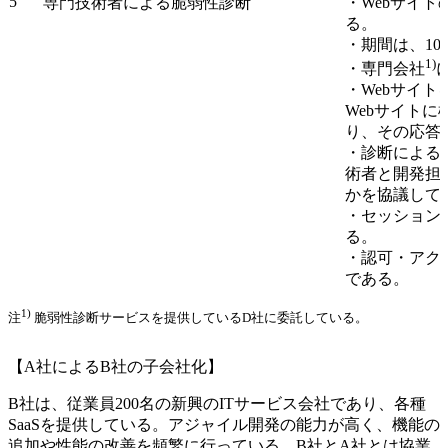
5
専門技術者による脆弱性診断
・Webサイ
る。
・期間は、1
1)
・専門会社
・Webサイ
Webサイトに
り、その応答
・診断による
術者と開発担
かを協議して
・セッション
る。
・認可・アク
である。
1)
注
脆弱性診断サービスを提供しているD社に委託している。
【A社によるB社の子会社化】
B社は、従業員200名の新興のITサービス会社であり、各種
SaaSを提供している。アジャイル開発の能力が高く、機能の
追加や性能の改善を頻繁に行っている。B社とA社とは協業