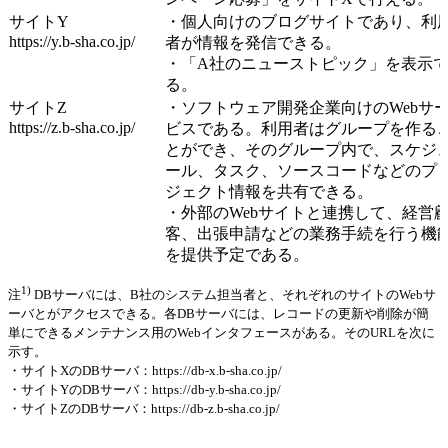
サイトY
・個人向けのブログサイトであり、利
https://y.b-sha.co.jp/
者が情報を発信できる。
・「A社のニューストピック」を表示
る。
サイトZ
・ソフトウェア開発企業向けのWebサ
https://z.b-sha.co.jp/
ビスである。利用者はグループを作る
とができ、そのグループ内で、スケジ
ール、タスク、ソースコードなどのプ
ジェクト情報を共有できる。
・外部のWebサイトと連携して、経営
客、出張申請などの業務手続を行う機
を提供予定である。
1)
注
DBサーバには、B社のシステム担当者と、それぞれのサイトのWebサ
ーバとがアクセスできる。各DBサーバには、レコードの更新や削除が簡
単にできるメンテナンス用のWebインタフェースがある。そのURLを次に
示す。
・サイトXのDBサーバ：https://db-x.b-sha.co.jp/
・サイトYのDBサーバ：https://db-y.b-sha.co.jp/
・サイトZのDBサーバ：https://db-z.b-sha.co.jp/