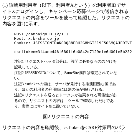
診断用利用者（以下、利用者Aという）の利用者IDでサ
イトXにログインし、キャンペーン応募ページで送信される
リクエストの内容をツールを使って確認した。リクエストの
内容を図2に示す。
POST /campaign HTTP/1.1

Host: x.b-sha.co.jp

Cookie: JSESSIONID=KCRQ88ERH2G8MGT319E5OSMQAJFDIVE
csrftoken=3f4aee446f680ff6e0842d7129efe6d00fe5b232
注記1 リクエストヘッダ部分は、設問に必要なもののだけを
記載している。
注記2 JSESSIONIDについて、SameSite属性は指定されていな
い。
注記3 csrftokenの値は、サーバが発行する推測困難な値であ
り、ほかの利用者の利用時には別の値が発行される。
注記4 リクエストを送るとトークンが破棄される可能性があ
るので、リクエストの内容は、ツールで確認しただけであ
り、実際にはサイトXに届いていない。
図2 リクエストの内容
リクエストの内容を確認後、csrftokenをCSRF対策用のパラ