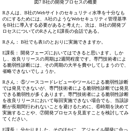
図7 B社の開発プロセスの概要
Rさんは、B社のWebサイトのセキュリティ水準を十分なも
のにするためには、A社のようなWebセキュリティ管理基準
をB社に導入する必要があると考えた。次は、B社の開発プ
ロセスについてのRさんとE課長の会話である。
Rさん：
B社でも表1のとおりに実施できますか。
E課長：
開発フェーズにおいてはできると思います。しか
し、改良リリースの周期は2週間程度です。専門技術者によ
る脆弱性診断には、その周期の大半を費やしてしまうので、
省略できないでしょうか。
Rさん：
⑤ソースコードレビューやツールによる脆弱性診断
では発見できないが、専門技術者による脆弱性診断では発見
できる脆弱性
が多くあります。専門技術者による脆弱性診断
を改良リリースにおいて毎回実施できない場合でも、当該診
断が長期間行われないことを避けるために、
⑥時期を決めて
実施すること
や、
⑦開発プロセスを見直すこと
を検討してみ
てください。
E課長：
分かりました。そのほかに、アジャイル開発に合っ