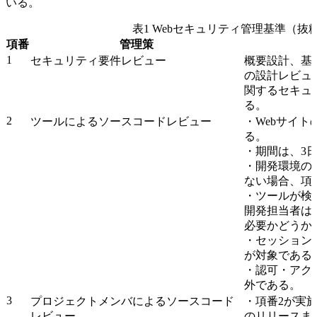
いる。
表1 Webセキュリティ管理基準（抜
項番
管理策
1
セキュリティ要件レビュー
概要設計、基
の設計レビュ
関するセキュ
る。
2
ツールによるソースコードレビュー
・Webサイ
る。
・期間は、3
・開発環境の
ない場合、項
・ツールが検
開発担当者は
必要かどうか
・セッション
が対象である
・認可・アク
外である。
3
プロジェクトメンバによるソースコード
・項番2が実施
レビュー
のリリースま