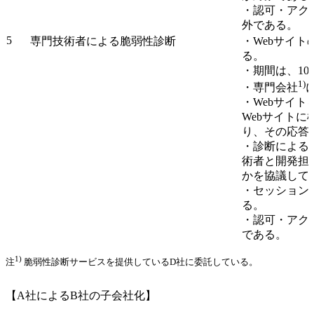
・認可・アク
外である。
5
専門技術者による脆弱性診断
・Webサイ
る。
・期間は、1
1)
・専門会社
・Webサイ
Webサイトに
り、その応答
・診断による
術者と開発担
かを協議して
・セッション
る。
・認可・アク
である。
1)
注
脆弱性診断サービスを提供しているD社に委託している。
【A社によるB社の子会社化】