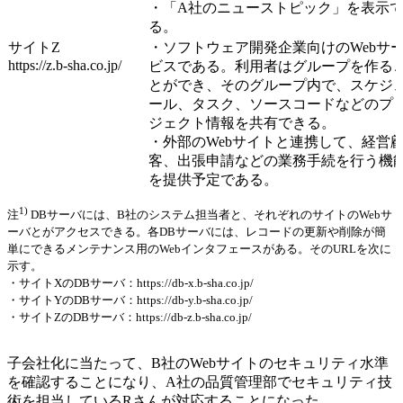
・「A社のニューストピック」を表示
る。
サイトZ
・ソフトウェア開発企業向けのWebサ
https://z.b-sha.co.jp/
ビスである。利用者はグループを作る
とができ、そのグループ内で、スケジ
ール、タスク、ソースコードなどのプ
ジェクト情報を共有できる。
・外部のWebサイトと連携して、経営
客、出張申請などの業務手続を行う機
を提供予定である。
1)
注
DBサーバには、B社のシステム担当者と、それぞれのサイトのWebサ
ーバとがアクセスできる。各DBサーバには、レコードの更新や削除が簡
単にできるメンテナンス用のWebインタフェースがある。そのURLを次に
示す。
・サイトXのDBサーバ：https://db-x.b-sha.co.jp/
・サイトYのDBサーバ：https://db-y.b-sha.co.jp/
・サイトZのDBサーバ：https://db-z.b-sha.co.jp/
子会社化に当たって、B社のWebサイトのセキュリティ水準
を確認することになり、A社の品質管理部でセキュリティ技
術を担当しているRさんが対応することになった。