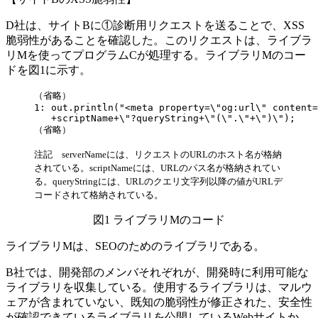
D社は、サイトBに
①診断用リクエスト
を送ることで、XSS
脆弱性があることを確認した。このリクエストは、ライブラ
リMを使ってプログラムCが処理する。ライブラリMのコー
ドを図1に示す。
（省略）

1: out.println("<meta property=\"og:url\" content=
   +scriptName+\"?queryString+\"(\".\"+\")\");

（省略）
注記 serverNameには、リクエストのURLのホスト名が格納
されている。scriptNameには、URLのパス名が格納されてい
る。queryStringには、URLのクエリ文字列以降の値がURLデ
コードされて格納されている。
図1 ライブラリMのコード
ライブラリMは、SEOのためのライブラリである。
B社では、開発部のメンバそれぞれが、開発時に利用可能な
ライブラリを収集している。使用するライブラリは、マルウ
ェアが含まれていない、既知の脆弱性が修正された、安全性
が確認できているライブラリを公開しているWebサイトか