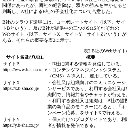
関係にあったが、両社の経営陣は、双方の強みを生かせると
判断し、A社によるB社の子会社化について合意した。
B社のクラウド環境には、コーポレートサイト（以下、サイ
トBという）、及びB社が提供中の三つのSaaSそれぞれの
Webサイト（以下、サイトX、サイトY、サイトZという）が
ある。それらの概要を表2に示す。
表2 B社のWebサイト
サイト名及びURL
概要
サイトB
・B社に関する情報を発信している。
https://www.b-sha.co.jp/
・コンテンツマネジメントシステム
（CMS）を導入し、運用している。
サイトX
・会社又は組織向けのコミュニケーシ
https://x.b-sha.co.jp/
ンサービスであり、利用する会社又は
織間で、情報共有やチャットが行える
・利用する会社又は組織は、B社の提
業の新商品のモニターになると、「キ
ンペーン応募」をサイトXで行える。
サイトY
・個人向けのブログサイトであり、利
https://y.b-sha.co.jp/
者が情報を発信できる。