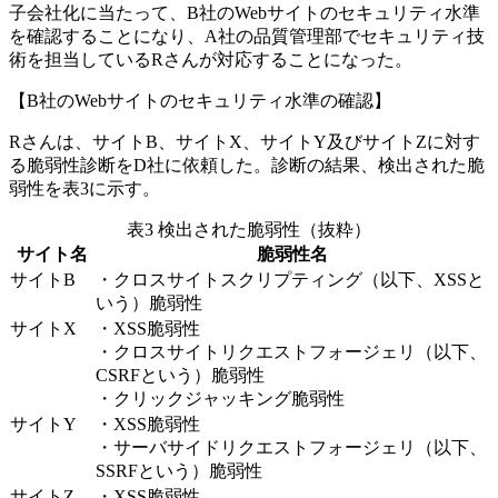
子会社化に当たって、B社のWebサイトのセキュリティ水準
を確認することになり、A社の品質管理部でセキュリティ技
術を担当しているRさんが対応することになった。
【B社のWebサイトのセキュリティ水準の確認】
Rさんは、サイトB、サイトX、サイトY及びサイトZに対す
る脆弱性診断をD社に依頼した。診断の結果、検出された脆
弱性を表3に示す。
表3 検出された脆弱性（抜粋）
サイト名
脆弱性名
サイトB
・クロスサイトスクリプティング（以下、XSSと
いう）脆弱性
サイトX
・XSS脆弱性
・クロスサイトリクエストフォージェリ（以下、
CSRFという）脆弱性
・クリックジャッキング脆弱性
サイトY
・XSS脆弱性
・サーバサイドリクエストフォージェリ（以下、
SSRFという）脆弱性
サイトZ
・XSS脆弱性