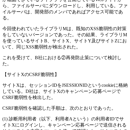
ら、ファイルサーバにダウンロードし、利用している。ファ
イルサーバは、開発部のメンバであればアクセス可能であ
る。
今回使われていたライブラリMは、既知のXSS脆弱性の対策
をしていないバージョンであった。その結果、ライブラリM
を使っているサイトB、サイトX、サイトY及びサイトZにお
いて、同じXSS脆弱性が検出された。
これを受けて、B社における
②再発防止策
について検討し
た。
【サイトXのCSRF脆弱性】
サイトXは、セッションIDをJSESSIONIDというcookieに格納
している。D社は、サイトXのキャンペーン応募ページで
CSRF脆弱性を検出した。
CSRF脆弱性を確認した手順は、次のとおりであった。
診断用利用者（以下、利用者Aという）の利用者IDでサ
イトXにログインし、キャンペーン応募ページで送信される