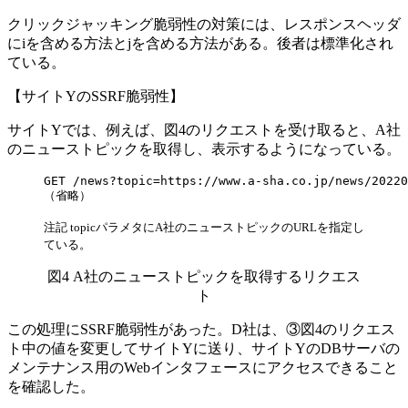
クリックジャッキング脆弱性の対策には、レスポンスヘッダ
に
i
を含める方法と
j
を含める方法がある。後者は標準化され
ている。
【サイトYのSSRF脆弱性】
サイトYでは、例えば、図4のリクエストを受け取ると、A社
のニューストピックを取得し、表示するようになっている。
GET /news?topic=https://www.a-sha.co.jp/news/20220
（省略）
注記 topicパラメタにA社のニューストピックのURLを指定し
ている。
図4 A社のニューストピックを取得するリクエス
ト
この処理にSSRF脆弱性があった。D社は、
③図4のリクエス
ト中の値を変更して
サイトYに送り、サイトYのDBサーバの
メンテナンス用のWebインタフェースにアクセスできること
を確認した。