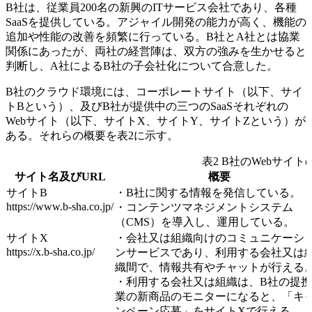
B社は、従業員200名の新興のITサービス会社であり、各種
SaaSを提供している。アジャイル開発の能力が高く、機能の
追加や性能の改善を頻繁に行っている。B社とA社とは協業
関係にあったが、両社の経営陣は、双方の強みを生かせると
判断し、A社によるB社の子会社化について合意した。
B社のクラウド環境には、コーポレートサイト（以下、サイ
トBという）、及びB社が提供中の三つのSaaSそれぞれの
Webサイト（以下、サイトX、サイトY、サイトZという）が
ある。それらの概要を表2に示す。
表2 B社のWebサイト
サイト名及びURL
概要
サイトB
・B社に関する情報を発信している。
https://www.b-sha.co.jp/
・コンテンツマネジメントシステム
（CMS）を導入し、運用している。
サイトX
・会社又は組織向けのコミュニケーシ
https://x.b-sha.co.jp/
ンサービスであり、利用する会社又は
織間で、情報共有やチャットが行える
・利用する会社又は組織は、B社の提
業の新商品のモニターになると、「キ
ンペーン応募」をサイトXで行える。