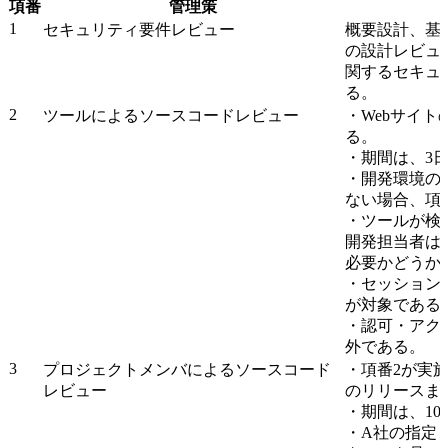
項番
管理策
1
セキュリティ要件レビュー
概要設計、基
の設計レビュ
関するセキュ
る。
2
ツールによるソースコードレビュー
・Webサイ
る。
・期間は、3
・開発環境の
ない場合、項
・ツールが検
開発担当者は
必要かどうか
・セッション
が対象である
・認可・アク
外である。
3
プロジェクトメンバによるソースコード
・項番2が実施
レビュー
のリリースま
・期間は、1
・A社の指定