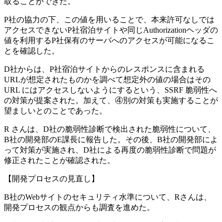
取ることができた。
P社の協力の下、この値を用いることで、本来許可なしでは
アクセスできないP社宿泊サイトや同じAuthorizationヘッダの
値を利用するP社保有のサーバへのアクセスが可能になるこ
とを確認した。
D社からは、P社宿泊サイトからのレスポンスに含まれる
URLが想定されたものかを調べて想定外の値の場合はその
URL にはアクセスしないようにするという、SSRF 脆弱性へ
の対策が提案された。加えて、
④別の対策
も実施することが
望ましいとのことであった。
R さんは、D社の脆弱性診断で検出された脆弱性について、
B社の開発部のE課長に報告した。その後、B社の開発部によ
って対策が実施され、D社による再度の脆弱性診断で問題が
修正されたことが確認された。
【開発プロセスの見直し】
B社のWebサイトのセキュリティ水準について、Rさんは、
開発プロセスの観点からも調査を進めた。