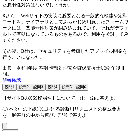
た脆弱性対策はないでしょうか。
Rさん：
Webサイトの実装に必要となる一般的な機能や定型
コードを、ライブラリとしてあらかじめ用意したフレームワ
ークには、
⑧脆弱性対策が組み込まれていて、それがデフォ
ルトで有効になっているものもある
ので、利用を検討してみ
てください。
その後、B社は、セキュリティを考慮したアジャイル開発を
行うことになった。
出典：令和4年度 春期 情報処理安全確保支援士試験 午後Ⅱ
問1
解答確認
設問1
設問2
設問3
設問4
設問5
設問6
【サイトBのXSS脆弱性】について、(1)、(2)に答えよ。
(1) 本文中の
下線①
における診断用リクエストの構成要素
を、解答群の中から選び、記号で答えよ。