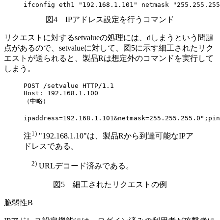
ifconfig eth1 "192.168.1.101" netmask "255.255.255
図4 IPアドレス設定を行うコマンド
リクエストに対するsetvalueの処理には、
d
しまうという問題
点があるので、setvalueに対して、図5に示す細工されたリク
エストが送られると、製品Rは想定外のコマンドを実行して
しまう。
POST /setvalue HTTP/1.1

Host: 192.168.1.100

（中略）

ipaddress=192.168.1.101&netmask=255.255.255.0";pin
1)
注
"192.168.1.10"は、製品Rから到達可能なIPア
ドレスである。
2)
URLデコード済みである。
図5 細工されたリクエストの例
脆弱性B