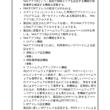
WebアプリRという）経由で掃除エリアを設定する機能や掃
除履歴を確認する機能を搭載する。
DHCPでIPアドレスの割当てが行われる。
スマートフォンにインストールした専用のアプリケーション
プログラムは、同一セグメント内にある製品Rを探し、Web
アプリRにアクセスする。
製品Rに設定されたIPアドレスを使い、PCのWebブラウザか
らWebアプリRにアクセスすることもできる。
製品Rに搭載するファームウェアにはLinuxベースのOSを用
いる。WebアプリRはそのOS上で動作させる。
WebアプリRは、次の機能を有する。
ログイン機能
WebアプリRを使うために、利用者IDとパスワードによる認
証を行う。
掃除エリア設定機能
（省略）
掃除履歴確認機能
（省略）
ファームウェアアップデート機能
J社のファームウェア提供サーバ（以下、Wサーバという）
からインターネット経由で、新しいバージョンのファームウ
ェアを適用する。本機能では、Wサーバに新しいバージョン
のファームウェアが存在するかどうかを確認し、存在する場
合にはダウンロードして適用する。本機能は、定期的に実行
されるが、利用者からWebアプリR経由でファームウェアア
ップデートが要求されたときも実行される。本機能ではWサ
ーバの名前解決を行う。製品RからWサーバに対するファー
ムウェアアップデートの要求はHTTPSで行う。
IPアドレス設定機能
製品Rに新しいIPアドレスを設定する。POSTメソッドによる