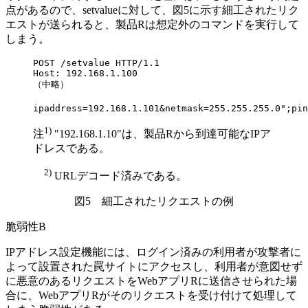
点があるので、setvalueに対して、図5に示す細工されたリク
エストが送られると、製品Rは想定外のコマンドを実行して
しまう。
POST /setvalue HTTP/1.1

Host: 192.168.1.100

（中略）

ipaddress=192.168.1.101&netmask=255.255.255.0";pin
1)
注
"192.168.1.10"は、製品Rから到達可能なIPア
ドレスである。
2)
URLデコード済みである。
図5 細工されたリクエストの例
脆弱性B
IPアドレス設定機能には、ログイン済みの利用者が攻撃者に
よって設置された罠サイトにアクセスし、利用者が意図せず
に悪意のあるリクエストをWebアプリRに送信させられた場
合に、WebアプリRがそのリクエストを受け付けて処理して