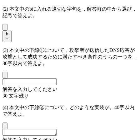
(2) 本文中の
b
に入れる適切な字句を，解答群の中から選び，
記号で答えよ。
b
b
(3) 本文中の
下線①
について，攻撃者が送信したDNS応答が
攻撃として成功するために満たすべき条件のうちの一つを，
30字以内で答えよ。
解答を入力してください
30
文字残り
(4) 本文中の
下線②
について，どのような実装か。40字以内
で答えよ。
解答を入力してください