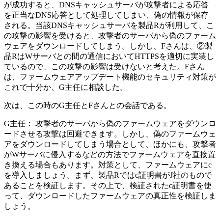
が成功すると、DNSキャッシュサーバが攻撃者による応答
を正当なDNS応答として処理してしまい、偽の情報が保存
される。当該DNSキャッシュサーバを製品Rが利用して、こ
の攻撃の影響を受けると、攻撃者のサーバから偽のファーム
ウェアをダウンロードしてしまう。しかし、Fさんは、
②製
品RはWサーバとの間の通信においてHTTPSを適切に実装し
ている
ので、この攻撃の影響は受けないと考えた。Fさん
は、ファームウェアアップデート機能のセキュリティ対策が
これで十分か、G主任に相談した。
次は、この時のG主任とFさんとの会話である。
G主任：
攻撃者のサーバから偽のファームウェアをダウンロ
ードさせる攻撃は回避できます。しかし、偽のファームウェ
アをダウンロードしてしまう場合として、ほかにも、攻撃者
がWサーバに侵入するなどの方法でファームウェアを直接置
き換える場合もあります。対策として、ファームウェアに
c
を導入しましょう。まず、製品Rでは
c
証明書がJ社のもので
あることを検証します。その上で、検証された
c
証明書を使
って、ダウンロードしたファームウェアの真正性を検証しま
しょう。