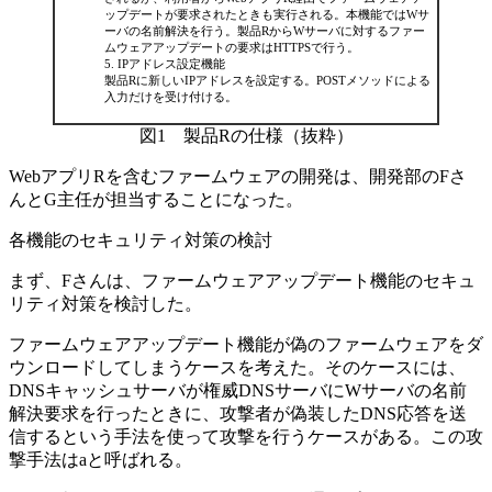
ップデートが要求されたときも実行される。本機能ではWサ
ーバの名前解決を行う。製品RからWサーバに対するファー
ムウェアアップデートの要求はHTTPSで行う。
IPアドレス設定機能
製品Rに新しいIPアドレスを設定する。POSTメソッドによる
入力だけを受け付ける。
図1 製品Rの仕様（抜粋）
WebアプリRを含むファームウェアの開発は、開発部のFさ
んとG主任が担当することになった。
各機能のセキュリティ対策の検討
まず、Fさんは、ファームウェアアップデート機能のセキュ
リティ対策を検討した。
ファームウェアアップデート機能が偽のファームウェアをダ
ウンロードしてしまうケースを考えた。そのケースには、
DNSキャッシュサーバが権威DNSサーバにWサーバの名前
解決要求を行ったときに、攻撃者が偽装したDNS応答を送
信するという手法を使って攻撃を行うケースがある。この攻
撃手法は
a
と呼ばれる。