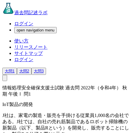
過去問記述ラボ
ログイン
open navigation menu
使い方
リリースノート
サイトマップ
ログイン
大問1
大問2
大問3
情報処理安全確保支援士試験 過去問 2022年（令和4年） 秋
期 午後Ⅰ 問1
IoT製品の開発
J社は、家電の製造・販売を手掛ける従業員1,000名の会社で
ある。J社では、自社の売れ筋製品であるロボット掃除機の
新製品（以下、製品Rという）を開発し、販売することにし