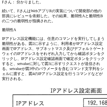
Fさん：
分かりました。
続いて、FさんはWebアプリRの実装について開発部の他の
部員にレビューを依頼した。その結果、脆弱性Aと脆弱性B
の二つの脆弱性が指摘された。
脆弱性A
IPアドレス設定機能には、任意のコマンドを実行してしまう
脆弱性がある。図2に示すように、利用者がIPアドレス設定
画面でIPアドレス、サブネットマスク及びデフォルトゲート
ウェイのIPアドレスをそれぞれ入力してから確認ボタンをク
リックし、IPアドレス設定確認画面で確定ボタンをクリック
すると、setvalueに対して図3に示すリクエストが送信され
る。setvalueが図3中のパラメータを含むコマンド文字列をシ
ェルに渡すと、図4のIPアドレス設定を行うコマンドなどが
実行される。