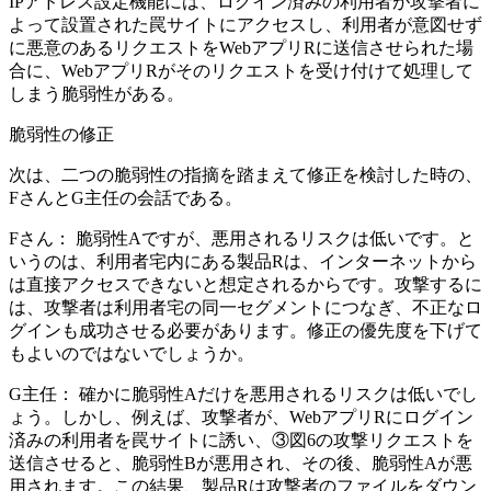
IPアドレス設定機能には、ログイン済みの利用者が攻撃者に
よって設置された罠サイトにアクセスし、利用者が意図せず
に悪意のあるリクエストをWebアプリRに送信させられた場
合に、WebアプリRがそのリクエストを受け付けて処理して
しまう脆弱性がある。
脆弱性の修正
次は、二つの脆弱性の指摘を踏まえて修正を検討した時の、
FさんとG主任の会話である。
Fさん：
脆弱性Aですが、悪用されるリスクは低いです。と
いうのは、利用者宅内にある製品Rは、インターネットから
は直接アクセスできないと想定されるからです。攻撃するに
は、攻撃者は利用者宅の同一セグメントにつなぎ、不正なロ
グインも成功させる必要があります。修正の優先度を下げて
もよいのではないでしょうか。
G主任：
確かに脆弱性Aだけを悪用されるリスクは低いでし
ょう。しかし、例えば、攻撃者が、WebアプリRにログイン
済みの利用者を罠サイトに誘い、
③図6の攻撃リクエストを
送信させる
と、脆弱性Bが悪用され、その後、脆弱性Aが悪
用されます。この結果、製品Rは攻撃者のファイルをダウン