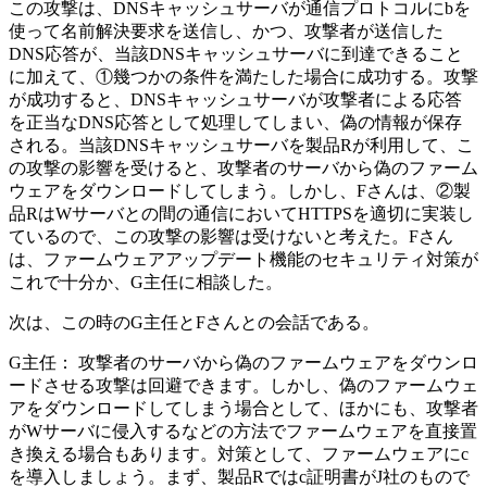
この攻撃は、DNSキャッシュサーバが通信プロトコルに
b
を
使って名前解決要求を送信し、かつ、攻撃者が送信した
DNS応答が、当該DNSキャッシュサーバに到達できること
に加えて、
①幾つかの条件
を満たした場合に成功する。攻撃
が成功すると、DNSキャッシュサーバが攻撃者による応答
を正当なDNS応答として処理してしまい、偽の情報が保存
される。当該DNSキャッシュサーバを製品Rが利用して、こ
の攻撃の影響を受けると、攻撃者のサーバから偽のファーム
ウェアをダウンロードしてしまう。しかし、Fさんは、
②製
品RはWサーバとの間の通信においてHTTPSを適切に実装し
ている
ので、この攻撃の影響は受けないと考えた。Fさん
は、ファームウェアアップデート機能のセキュリティ対策が
これで十分か、G主任に相談した。
次は、この時のG主任とFさんとの会話である。
G主任：
攻撃者のサーバから偽のファームウェアをダウンロ
ードさせる攻撃は回避できます。しかし、偽のファームウェ
アをダウンロードしてしまう場合として、ほかにも、攻撃者
がWサーバに侵入するなどの方法でファームウェアを直接置
き換える場合もあります。対策として、ファームウェアに
c
を導入しましょう。まず、製品Rでは
c
証明書がJ社のもので