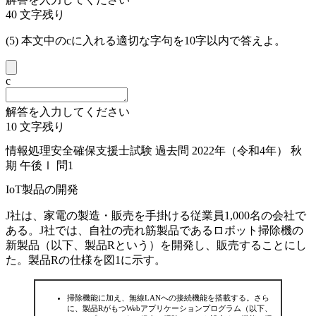
40
文字残り
(5) 本文中の
c
に入れる適切な字句を10字以内で答えよ。
c
解答を入力してください
10
文字残り
情報処理安全確保支援士試験 過去問 2022年（令和4年） 秋
期 午後Ⅰ 問1
IoT製品の開発
J社は、家電の製造・販売を手掛ける従業員1,000名の会社で
ある。J社では、自社の売れ筋製品であるロボット掃除機の
新製品（以下、製品Rという）を開発し、販売することにし
た。製品Rの仕様を図1に示す。
掃除機能に加え、無線LANへの接続機能を搭載する。さら
に、製品RがもつWebアプリケーションプログラム（以下、