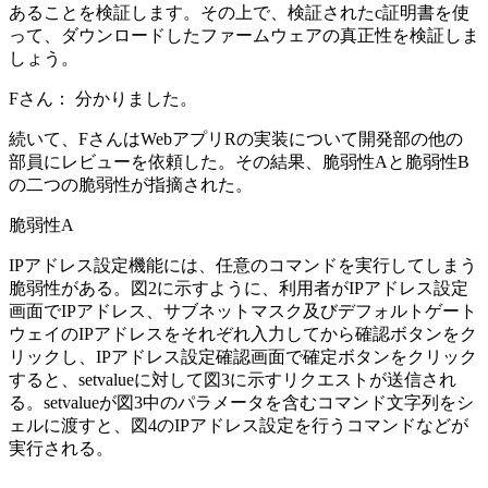
あることを検証します。その上で、検証された
c
証明書を使
って、ダウンロードしたファームウェアの真正性を検証しま
しょう。
Fさん：
分かりました。
続いて、FさんはWebアプリRの実装について開発部の他の
部員にレビューを依頼した。その結果、脆弱性Aと脆弱性B
の二つの脆弱性が指摘された。
脆弱性A
IPアドレス設定機能には、任意のコマンドを実行してしまう
脆弱性がある。図2に示すように、利用者がIPアドレス設定
画面でIPアドレス、サブネットマスク及びデフォルトゲート
ウェイのIPアドレスをそれぞれ入力してから確認ボタンをク
リックし、IPアドレス設定確認画面で確定ボタンをクリック
すると、setvalueに対して図3に示すリクエストが送信され
る。setvalueが図3中のパラメータを含むコマンド文字列をシ
ェルに渡すと、図4のIPアドレス設定を行うコマンドなどが
実行される。