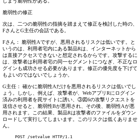
しまう脆弱性がある。
脆弱性の修正
次は、二つの脆弱性の指摘を踏まえて修正を検討した時の、
FさんとG主任の会話である。
Fさん：
脆弱性Aですが、悪用されるリスクは低いです。と
いうのは、利用者宅内にある製品Rは、インターネットから
は直接アクセスできないと想定されるからです。攻撃するに
は、攻撃者は利用者宅の同一セグメントにつなぎ、不正なロ
グインも成功させる必要があります。修正の優先度を下げて
もよいのではないでしょうか。
G主任：
確かに脆弱性Aだけを悪用されるリスクは低いでし
ょう。しかし、例えば、攻撃者が、WebアプリRにログイン
済みの利用者を罠サイトに誘い、
③図6の攻撃リクエストを
送信させる
と、脆弱性Bが悪用され、その後、脆弱性Aが悪
用されます。この結果、製品Rは攻撃者のファイルをダウン
ロードして実行してしまいます。このリスクは低くありませ
ん。
POST /setvalue HTTP/1.1
