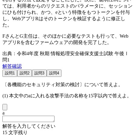
ては、利用者からのリクエストのパラメータに、セッション
にひも付けられ、かつ、
e
という特徴をもつトークンを付与
し、WebアプリRはそのトークンを検証するように修正し
た。
FさんとG主任は、そのほかに必要なテストも行って、Web
アプリRを含むファームウェアの開発を完了した。
出典：令和4年度 秋期 情報処理安全確保支援士試験 午後Ⅰ
問1
解答確認
設問1
設問2
設問3
設問4
〔各機能のセキュリティ対策の検討〕について答えよ。
(1) 本文中の
a
に入れる攻撃手法の名称を15字以内で答えよ。
a
解答を入力してください
15
文字残り