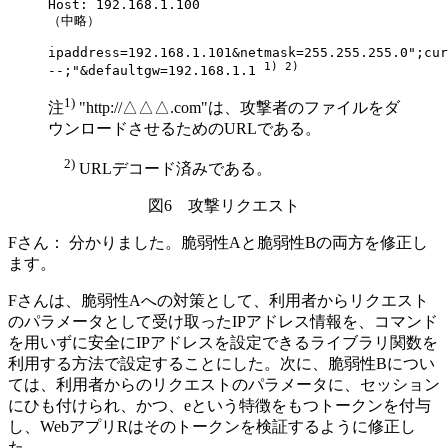
Host: 192.168.1.100

（中略）

ipaddress=192.168.1.101&netmask=255.255.255.0";cur
1) 2)
--;"&defaultgw=192.168.1.1 
1)
注
"http://△△△.com"は、攻撃者のファイルをダ
ウンロードさせるためのURLである。
2)
URLデコード済みである。
図6 攻撃リクエスト
Fさん：
分かりました。脆弱性Aと脆弱性Bの両方を修正し
ます。
Fさんは、脆弱性Aへの対策として、利用者からリクエスト
のパラメータとして受け取ったIPアドレス情報を、コマンド
を用いずに安全にIPアドレスを設定できるライブラリ関数を
利用する方法で設定することにした。次に、脆弱性Bについ
ては、利用者からのリクエストのパラメータに、セッション
にひも付けられ、かつ、
e
という特徴をもつトークンを付与
し、WebアプリRはそのトークンを検証するように修正し
た。