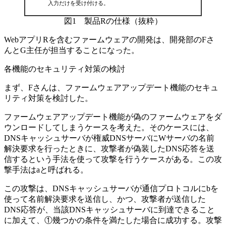
入力だけを受け付ける。
図1 製品Rの仕様（抜粋）
WebアプリRを含むファームウェアの開発は、開発部のFさ
んとG主任が担当することになった。
各機能のセキュリティ対策の検討
まず、Fさんは、ファームウェアアップデート機能のセキュ
リティ対策を検討した。
ファームウェアアップデート機能が偽のファームウェアをダ
ウンロードしてしまうケースを考えた。そのケースには、
DNSキャッシュサーバが権威DNSサーバにWサーバの名前
解決要求を行ったときに、攻撃者が偽装したDNS応答を送
信するという手法を使って攻撃を行うケースがある。この攻
撃手法は
a
と呼ばれる。
この攻撃は、DNSキャッシュサーバが通信プロトコルに
b
を
使って名前解決要求を送信し、かつ、攻撃者が送信した
DNS応答が、当該DNSキャッシュサーバに到達できること
に加えて、
①幾つかの条件
を満たした場合に成功する。攻撃