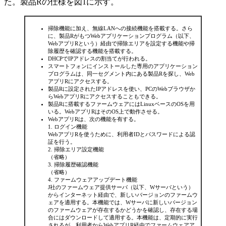
た。製品Rの仕様を図1に示す。
掃除機能に加え、無線LANへの接続機能を搭載する。さら
に、製品RがもつWebアプリケーションプログラム（以下、
WebアプリRという）経由で掃除エリアを設定する機能や掃
除履歴を確認する機能を搭載する。
DHCPでIPアドレスの割当てが行われる。
スマートフォンにインストールした専用のアプリケーション
プログラムは、同一セグメント内にある製品Rを探し、Web
アプリRにアクセスする。
製品Rに設定されたIPアドレスを使い、PCのWebブラウザか
らWebアプリRにアクセスすることもできる。
製品Rに搭載するファームウェアにはLinuxベースのOSを用
いる。WebアプリRはそのOS上で動作させる。
WebアプリRは、次の機能を有する。
ログイン機能
WebアプリRを使うために、利用者IDとパスワードによる認
証を行う。
掃除エリア設定機能
（省略）
掃除履歴確認機能
（省略）
ファームウェアアップデート機能
J社のファームウェア提供サーバ（以下、Wサーバという）
からインターネット経由で、新しいバージョンのファームウ
ェアを適用する。本機能では、Wサーバに新しいバージョン
のファームウェアが存在するかどうかを確認し、存在する場
合にはダウンロードして適用する。本機能は、定期的に実行
されるが、利用者からWebアプリR経由でファームウェアア