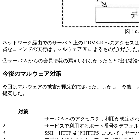
図 4
α
ネットワーク経由でのサーバ A 上の DBMS-R へのアクセ
審なコマンドの実行は，マルウェア X によるものだけだった。ま
②サーバ A からの会員情報の漏えいはなかったと S 社は結
今後のマルウェア対策
今回はマルウェアの被害が限定的であった。しかし，今後，より
提案した。
対策
1
サーバ A へのアクセスを，利用が想定され
2
サービスで利用するポート番号をデフォル
3
SSH，HTTP 及び HTTPS について，