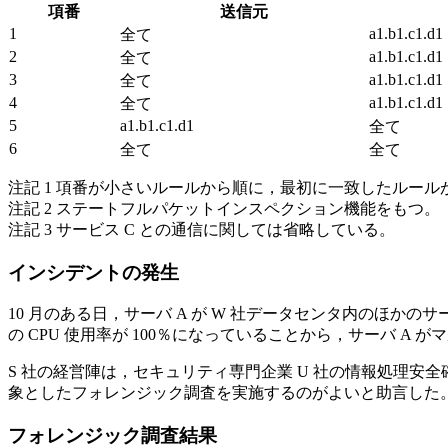
項番
送信元
1
a1.b1.c1.d1
全て
2
a1.b1.c1.d1
全て
3
a1.b1.c1.d1
全て
4
a1.b1.c1.d1
全て
5
a1.b1.c1.d1
全て
6
全て
全て
注記 1 項番が小さいルールから順に，最初に一致したルール
注記 2 ステートフルパケットインスペクション機能をもつ。
注記 3 サービス C との通信に関しては省略している。
インシデントの発生
10 月のある日，サーバ A が W 社データセンタ内のほか
の CPU 使用率が 100％になっていることから，サーバ A
S 社の経営陣は，セキュリティ専門企業 U 社の情報処理安全
象としたフォレンジック調査を実施するのがよいと助言した
フォレンジック調査結果