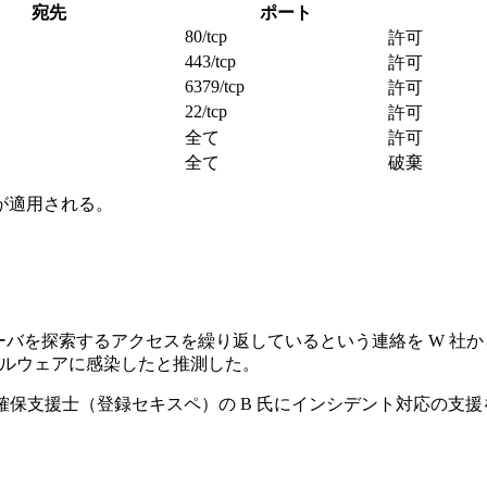
宛先
ポート
80/tcp
許可
443/tcp
許可
6379/tcp
許可
22/tcp
許可
全て
許可
全て
破棄
が適用される。
のサーバを探索するアクセスを繰り返しているという連絡を W 社か
 がマルウェアに感染したと推測した。
確保支援士（登録セキスペ）の B 氏にインシデント対応の支援
。