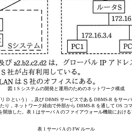
図 1 S システムの開発と運用のためのネットワーク構成
 D という），及び DBMS サービスである DBMS-R をサ
・更新したり，ネットワーク経由で外部から DBMS-R を通して 
tcp を開放した。表 1 はサーバ A のファイアウォール機能
表 1 サーバ A の FW ルール