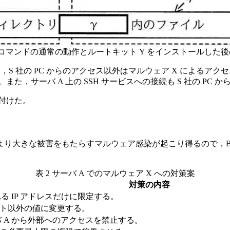
コマンドの通常の動作とルートキット Y をインストールした
スは，S 社の PC からのアクセス以外はマルウェア X によるア
た，サーバ A 上の SSH サービスへの接続も S 社の PC 
論付けた
。
大きな被害をもたらすマルウェア感染が起こり得るので，B 氏
表 2 サーバ A でのマルウェア X への対策案
対策の内容
る IP アドレスだけに限定する。
ト以外の値に変更する。
サーバ A から外部へのアクセスを禁止する。