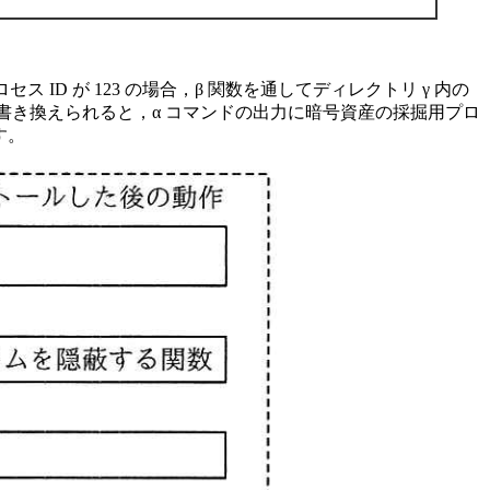
ス ID が 123 の場合，
β
関数を通してディレクトリ
γ
内の
書き換えられると，
α
コマンドの出力に暗号資産の採掘用プロ
す。