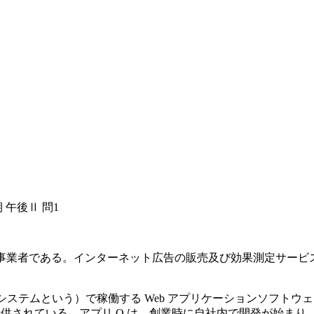
 午後Ⅱ 問1
ット広告事業者である。インターネット広告の販売及び効果測定サ
S システムという）で稼働する Web アプリケーションソフト
て提供されている。アプリ Q は，創業時に自社内で開発が始ま