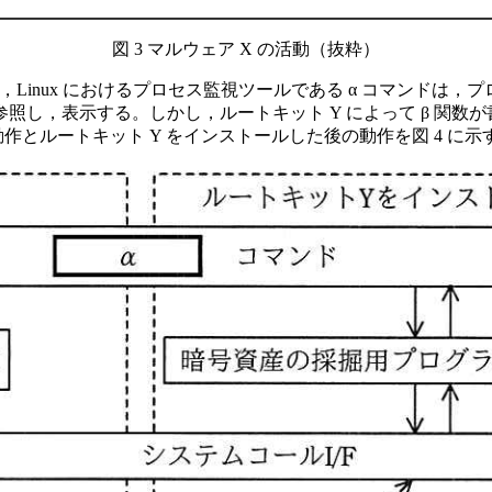
図 3 マルウェア X の活動（抜粋）
，Linux におけるプロセス監視ツールである
α
コマンドは，プロセ
照し，表示する。しかし，ルートキット Y によって
β
関数が
作とルートキット Y をインストールした後の動作を図 4 に示