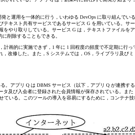
，開発と運用を一体的に行う，いわゆる DevOps に取り組ん
びテキスト共有サービスであるサービス G を用いている。サービ
報をやり取りしている。サービス G は，テキストファイルをア
的に削除することもできる。
断を，計画的に実施できず，1 年に 1 回程度の頻度で不定期に
され，改修した。また，S システムでは，OS，ライブラリ及び
る。アプリ Q は DBMS サービス（以下，アプリ Q が連携す
タ及び入会者に登録された会員情報が保存されている。また，サー
稼働させている。このツールの導入を容易にするために，コンテナ技